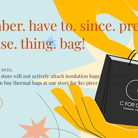
er. have to. since. pr
e. thing. bag!
 2022,
 store will not actively attach insulation bags/plastic bags​
n buy thermal bags at our store for $15/piece​ or plastic bags wi