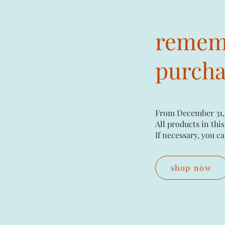
rememb
purchas
From December 31,
All products in this
If necessary, you ca
shop now