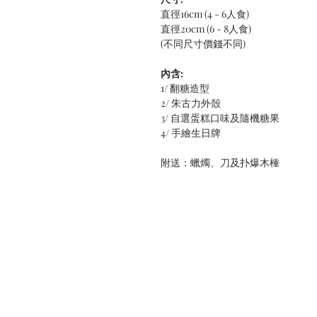
直徑16cm (4 - 6人食)
直徑20cm (6 - 8人食)
(不同尺寸價錢不同)
內含:
1/ 翻糖造型
2/ 朱古力外殼
3/ 自選蛋糕口味及隨機糖果
4/ 手繪生日牌
附送：蠟燭、刀及扑爆木棰