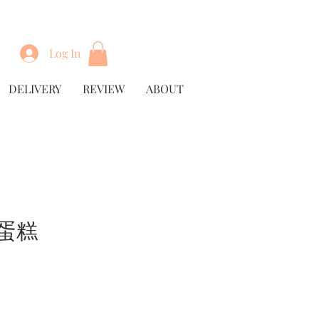
Log In
DELIVERY
REVIEW
ABOUT
蛋糕
rice