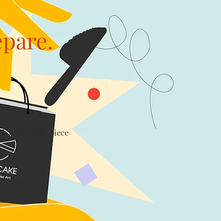
epare.
th a levy of $1/piece