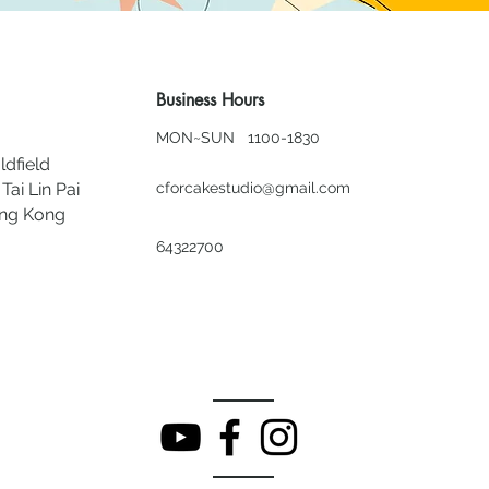
Business Hours
MON~SUN 1100-1830
ldfield
Tai Lin Pai
cforcakestudio@gmail.com
ong Kong
64322700