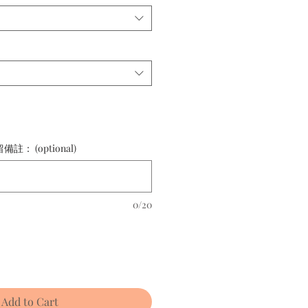
 (optional)
0/20
Add to Cart