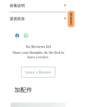
1/ 為確保品質穩定，每天訂單有限，指
保養說明
定日期取貨請提早10-14天前落單🤗
2/ 下單後24小時內會有專人電郵確認訂
1/產品含蛋糕成分，需要保存於0～4
REVIEWS
單
退貨政策
度。
3/ 取貨時需要出示確認訊息 或 訂單編
2/運送時避免大力搖晃。
號
所有產品均為新鮮手工製作，一經製
3/最佳保存期：建議3日內食用完畢
4/ 自取訂單： 請於本店營業時間內自
作，不設退換。
取
5/ 送貨訂單：本店只提供營業時間內送
No Reviews Yet
貨。運費請參考
常見問題
。
6/ 營業時間：請參考本網站
Share your thoughts. Be the first to
leave a review.
Leave a Review
加配件