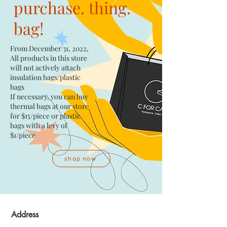
purchase. thing.
bag!
From December 31, 2022,
All products in this store
will not actively attach
insulation bags/plastic
bags​
If necessary, you can buy
thermal bags at our store
for $15/piece​ or plastic
bags with a levy of
$1/piece
shop now
Address