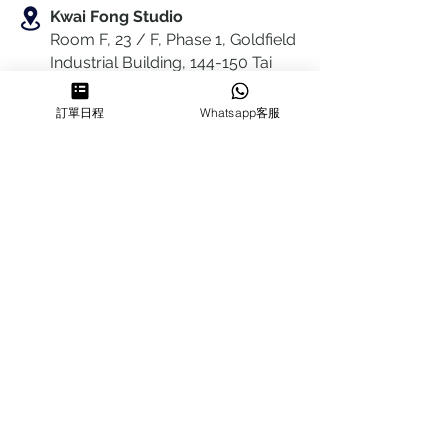
Kwai Fong Studio
Room F, 23 / F, Phase 1, Goldfield
Industrial Building, 144-150 Tai
Lin Pai Road, Kwai Chung
,
N.T.,
Hong Kong
訂單日程
Whatsapp客服
Quarry Bay Studio
Suspend business
Business
Hours
MON~SUN
1100-1830
64322700
cforcakestudio@gmail.com