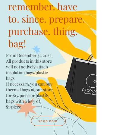
remember. have
to. since. prepare.
purchase. thing.
bag!
From December 31, 2022,
All products in this store
will not actively attach
insulation bags/plastic
bags​
If necessary, you can buy
thermal bags at our store
for $15/piece​ or plastic
bags with a levy of
$1/piece
shop now