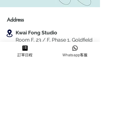
Address
Kwai Fong Studio
Room F, 23 / F, Phase 1, Goldfield
Industrial Building, 144-150 Tai
Lin Pai Road, Kwai Chung
,
N.T.,
訂單日程
Whatsapp客服
Hong Kong
Quarry Bay Studio
Suspend business
Business
Hours
MON~SUN
1100-1830