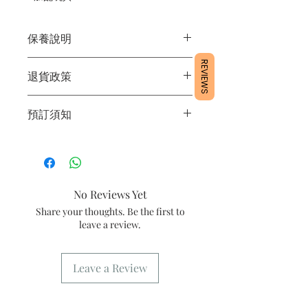
保養說明
1/產品含蛋糕成分，需要保存於雪櫃4
REVIEWS
退貨政策
度。
2/運送時避免大力搖晃。
所有產品均為新鮮手工製作，一經製
3/最佳保存期：3日內食用完畢
預訂須知
作，不設退換。
1/ 為確保品質穩定，每天訂單有限，指
定日期取貨請提早10-14天前落單🤗
2/ 下單後24小時內會有專人電郵確認訂
單
No Reviews Yet
3/ 取貨時需要出示確認訊息 或 訂單編
Share your thoughts. Be the first to
號
leave a review.
4/ 自取訂單：地址只需要填寫【葵芳
店】。
5/ 交收訂單：地址只需要填寫交收地
Leave a Review
點。
6/ 送貨訂單：本店只提供營業時間內送
貨。運費請參考
常見問題
。