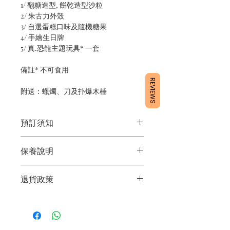
1/ 翻糖造型, 餅乾造型沙粒
2/ 朱古力外殼
3/ 自選蛋糕口味及隨機糖果
4/ 手繪生日牌
5/ 真.恐龍主題玩具* 一套
備註* 不可食用
REVIEWS
附送：蠟燭、刀及扑爆木棰
預訂須知
1/ 為確保品質穩定，每天訂單有限，指
保養說明
定日期取貨請提早10 - 14天前落單🤗
2/ 下單後24小時內會有專人電郵確認訂
1/ 產品含蛋糕成分，需要保存於0 - 4度
單
退貨政策
2/ 運送時避免大力搖晃
3/ 取貨時需要出示確認訊息 或 訂單編
3/ 最佳保存期：建議3日內食用完畢
號
所有產品均為新鮮手工製作，一經製
4/ 自取訂單：地址只需要填寫【葵芳
作，不設退換。
店】
5/ 交收訂單：地址只需要填寫交收地點