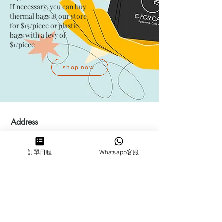
If necessary, you can buy
thermal bags at our store
for $15/piece​ or plastic
bags with a levy of
$1/piece
shop now
Address
Kwai Fong Studio
訂單日程
Whatsapp客服
Room F, 23 / F, Phase 1, Goldfield
Industrial Building, 144-150 Tai
Lin Pai Road, Kwai Chung
,
N.T.,
Hong Kong
Quarry Bay Studio