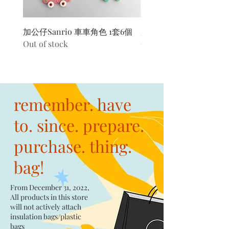
加公仔Sanrio 車車角色 1套6個
加公仔 龍珠
Out of stock
Out of stock
remember. have
to. since. prepare.
purchase. thing.
bag!
From December 31, 2022,
All products in this store
will not actively attach
insulation bags/plastic
bags​