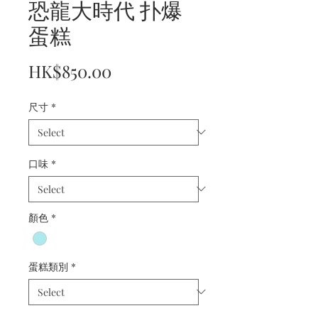
恐龍大時代 扑爆
蛋糕
Price
HK$850.00
尺寸
*
口味
*
顏色
*
蛋糕類別
*