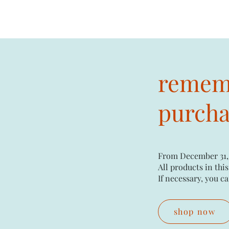
rememb
purchas
From December 31,
All products in this
If necessary, you ca
shop now