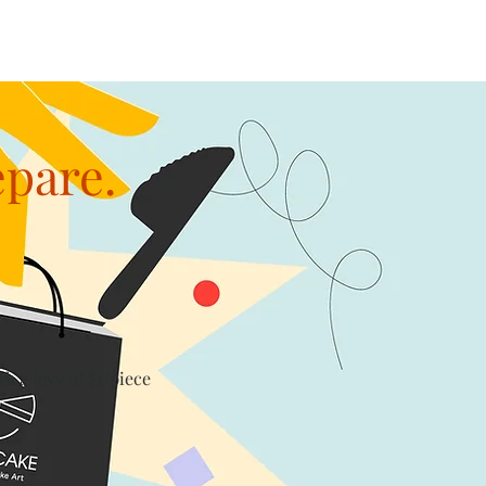
epare.
th a levy of $1/piece