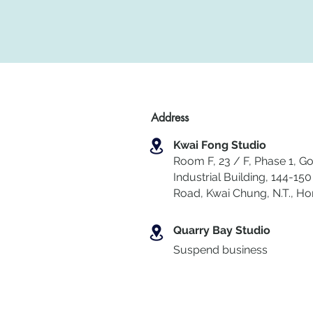
Address
Kwai Fong Studio
Room F, 23 / F, Phase 1, Go
Industrial Building, 144-150 
Road, Kwai Chung
,
N.T., H
Quarry Bay Studio
Suspend business