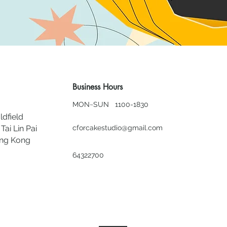
Business Hours
MON~SUN 1100-1830
ldfield
Tai Lin Pai
cforcakestudio@gmail.com
ong Kong
64322700