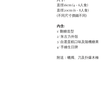
直徑16cm (4 - 6人食)
直徑20cm (6 - 8人食)
(不同尺寸價錢不同)
內含:
1/ 翻糖造型
2/ 朱古力外殼
3/ 自選蛋糕口味及隨機糖果
4/ 手繪生日牌
附送：蠟燭、刀及扑爆木棰