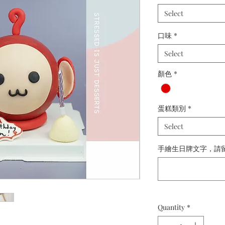
Select
口味
*
Select
顏色
*
蛋糕類別
*
Select
手繪生日牌文字，請留備註：
Quantity
*