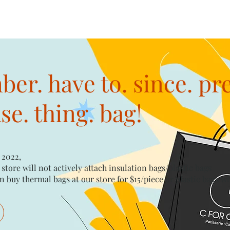
er. have to. since. pr
e. thing. bag!
 2022,
 store will not actively attach insulation bags/plastic bags​
n buy thermal bags at our store for $15/piece​ or plastic bags wi