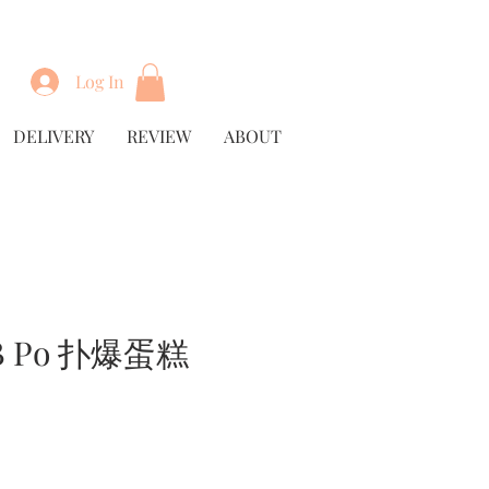
Log In
DELIVERY
REVIEW
ABOUT
 Po 扑爆蛋糕
rice