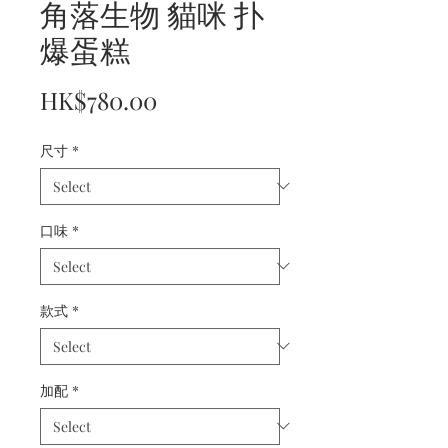
角落生物 貓咪 扑
爆蛋糕
Price
HK$780.00
尺寸
*
口味
*
款式
*
加配
*