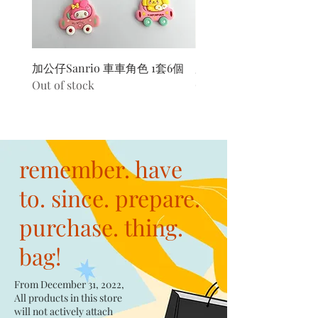
加公仔Sanrio 車車角色 1套6個
加公仔 龍珠
Out of stock
Out of stock
remember. have
to. since. prepare.
purchase. thing.
bag!
From December 31, 2022,
All products in this store
will not actively attach