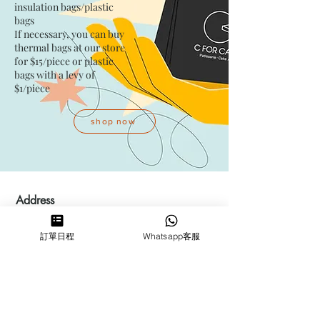
insulation bags/plastic
bags​
If necessary, you can buy
thermal bags at our store
for $15/piece​ or plastic
bags with a levy of
$1/piece
shop now
Address
Kwai Fong Studio
訂單日程
Whatsapp客服
Room F, 23 / F, Phase 1, Goldfield
Industrial Building, 144-150 Tai
Lin Pai Road, Kwai Chung
,
N.T.,
Hong Kong