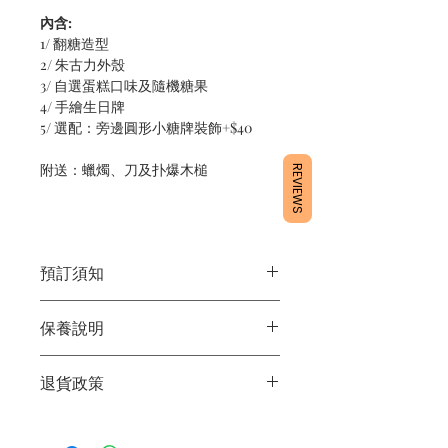
內含:
1/ 翻糖造型
2/ 朱古力外殼
3/ 自選蛋糕口味及隨機糖果
4/ 手繪生日牌
5/ 選配：旁邊圓形小糖牌裝飾+$40
附送：蠟燭、刀及扑爆木槌
REVIEWS
預訂須知
1/ 為確保品質穩定，每天訂單有限，指
保養說明
定日期取貨請提早10 - 14天前落單🤗
2/ 下單後24小時內會有專人電郵確認訂
1/ 產品含蛋糕成分，需要保存於0 - 4度
單
退貨政策
2/ 運送時避免大力搖晃
3/ 取貨時需要出示確認訊息 或 訂單編
3/ 最佳保存期：建議3日內食用完畢
號
所有產品均為新鮮手工製作，一經製
4/ 自取訂單：地址只需要填寫【葵芳
作，不設退換。