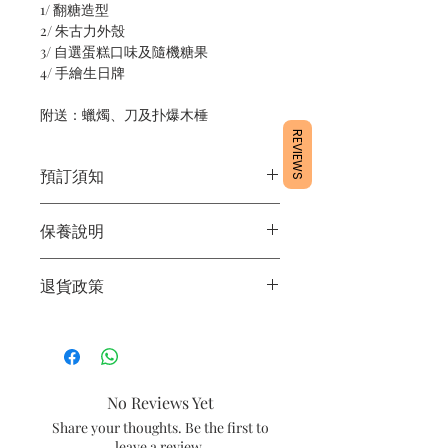
1/ 翻糖造型
2/ 朱古力外殼
3/ 自選蛋糕口味及隨機糖果
4/ 手繪生日牌
附送：蠟燭、刀及扑爆木棰
REVIEWS
預訂須知
1/ 為確保品質穩定，每天訂單有限，指
保養說明
定日期取貨請提早10 - 14天前落單🤗
2/ 下單後24小時內會有專人電郵確認訂
1/ 產品含蛋糕成分，需要保存於0 - 4度
單
退貨政策
2/ 運送時避免大力搖晃
3/ 取貨時需要出示確認訊息 或 訂單編
3/ 最佳保存期：建議3日內食用完畢
號
所有產品均為新鮮手工製作，一經製
4/ 自取訂單：地址只需要填寫【葵芳
作，不設退換。
店】
5/ 交收訂單：地址只需要填寫交收地點
No Reviews Yet
6/ 送貨訂單：本店只提供營業時間內送
貨。運費請參考
常見問題
。
Share your thoughts. Be the first to
7/ 營業時間：請參考本網站
leave a review.