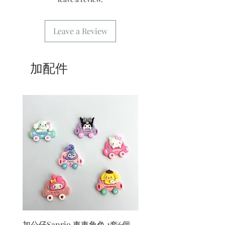
Leave a Review
加配件
加公仔Sanrio 車車角色 1套6個
加公仔 龍珠