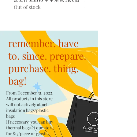
Out of stock
Out of stock
remember. have
to. since. prepare.
purchase. thing.
bag!
From December 31, 2022,
All products in this store
will not actively attach
insulation bags/plastic
bags​
If necessary, you can buy
thermal bags at our store
for $15/piece​ or plastic