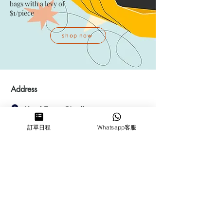
bags with a levy of
$1/piece
shop now
Address
Kwai Fong Studio
Room F, 23 / F, Phase 1, Goldfield
訂單日程
Whatsapp客服
Industrial Building, 144-150 Tai
Lin Pai Road, Kwai Chung
,
N.T.,
Hong Kong
Quarry Bay Studio
Suspend business