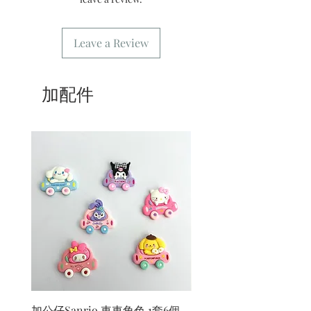
7/ 營業時間：請參考本網站
Leave a Review
加配件
加公仔Sanrio 車車角色 1套6個
加公仔 龍珠