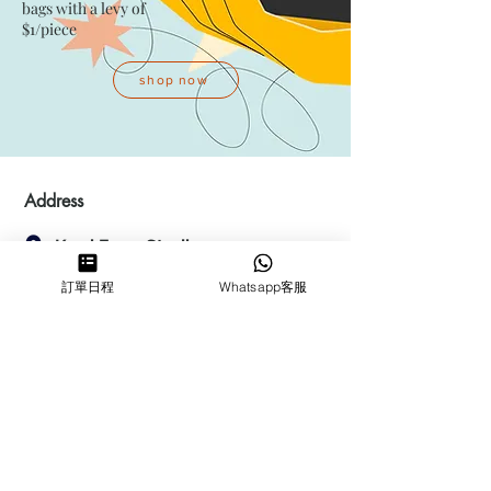
bags with a levy of
$1/piece
shop now
Address
Kwai Fong Studio
Room F, 23 / F, Phase 1, Goldfield
訂單日程
Whatsapp客服
Industrial Building, 144-150 Tai
Lin Pai Road, Kwai Chung
,
N.T.,
Hong Kong
Quarry Bay Studio
Suspend business