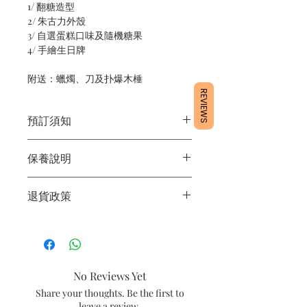
1/ 翻糖造型
2/ 朱古力外殼
3/ 自選蛋糕口味及隨機糖果
4/ 手繪生日牌
附送：蠟燭、刀及扑爆木棰
REVIEWS
預訂須知
1/ 為確保品質穩定，每天訂單有限，指
保養說明
定日期取貨請提早10-14天前落單🤗
2/ 下單後24小時內會有專人電郵確認訂
1/產品含蛋糕成分，需要保存於0～4
單
退貨政策
度。
3/ 取貨時需要出示確認訊息 或 訂單編
2/運送時避免大力搖晃。
號
所有產品均為新鮮手工製作，一經製
3/最佳保存期：建議3日內食用完畢
4/ 自取訂單：地址只需要填寫【葵芳
作，不設退換。
店】。
5/ 交收訂單：地址只需要填寫交收地
No Reviews Yet
點。
6/ 送貨訂單：本店只提供營業時間內送
Share your thoughts. Be the first to
貨。運費請參考
常見問題
。
leave a review.