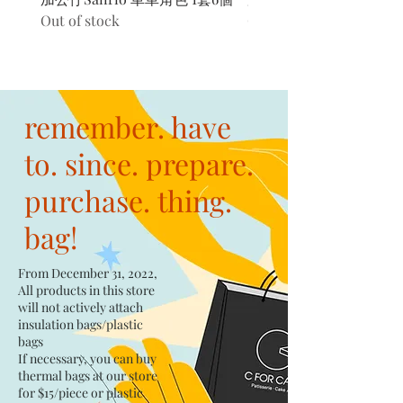
Out of stock
Out of stock
remember. have
to. since. prepare.
purchase. thing.
bag!
From December 31, 2022,
All products in this store
will not actively attach
insulation bags/plastic
bags​
If necessary, you can buy
thermal bags at our store
for $15/piece​ or plastic