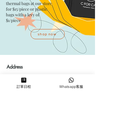
thermal bags at our store
for $15/piece​ or plastic
bags with a levy of
$1/piece
shop now
Address
Kwai Fong Studio
Room F, 23 / F, Phase 1, Goldfield
訂單日程
Whatsapp客服
Industrial Building, 144-150 Tai
Lin Pai Road, Kwai Chung
,
N.T.,
Hong Kong
Quarry Bay Studio
Suspend business