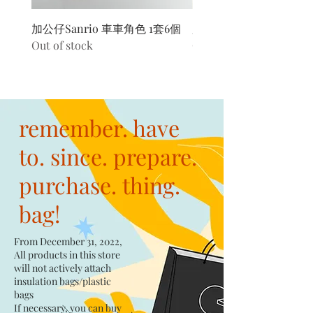
加公仔Sanrio 車車角色 1套6個
加公仔 龍珠
Out of stock
Out of stock
remember. have
to. since. prepare.
purchase. thing.
bag!
From December 31, 2022,
All products in this store
will not actively attach
insulation bags/plastic
bags​
If necessary, you can buy