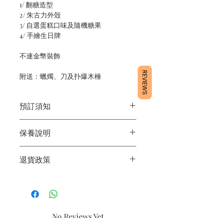
1/ 翻糖造型
2/ 朱古力外殼
3/ 自選蛋糕口味及隨機糖果
4/ 手繪生日牌
不連金幣裝飾
REVIEWS
附送：蠟燭、刀及扑爆木棰
預訂須知
1/ 為確保品質穩定，每天訂單有限，指
保養說明
定日期取貨請提早10 - 14天前落單🤗
2/ 下單後24小時內會有專人電郵確認訂
1/ 產品含蛋糕成分，需要保存於0 - 4度
單
退貨政策
2/ 運送時避免大力搖晃
3/ 取貨時需要出示確認訊息 或 訂單編
3/ 最佳保存期：建議3日內食用完畢
號
所有產品均為新鮮手工製作，一經製
4/ 自取訂單：地址只需要填寫【葵芳
作，不設退換。
店】
5/ 交收訂單：地址只需要填寫交收地點
No Reviews Yet
6/ 送貨訂單：本店只提供營業時間內送