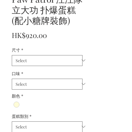
立大功 扑爆蛋糕
(配小糖牌裝飾)
Price
HK$920.00
尺寸
*
口味
*
顏色
*
蛋糕類別
*