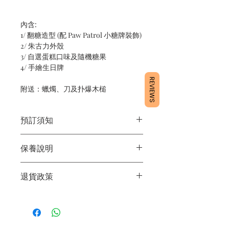
內含:
1/ 翻糖造型 (配 Paw Patrol 小糖牌裝飾)
2/ 朱古力外殼
3/ 自選蛋糕口味及隨機糖果
4/ 手繪生日牌
REVIEWS
附送：蠟燭、刀及扑爆木槌
預訂須知
1/ 為確保品質穩定，每天訂單有限，指
保養說明
定日期取貨請提早10 - 14天前落單🤗
2/ 下單後24小時內會有專人電郵確認訂
1/ 產品含蛋糕成分，需要保存於0 - 4度
單
退貨政策
2/ 運送時避免大力搖晃
3/ 取貨時需要出示確認訊息 或 訂單編
3/ 最佳保存期：建議3日內食用完畢
號
所有產品均為新鮮手工製作，一經製
4/ 自取訂單：地址只需要填寫【葵芳
作，不設退換。
店】
5/ 交收訂單：地址只需要填寫交收地點