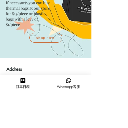
If necessary, you can buy
thermal bags at our store
for $15/piece​ or plastic
bags with a levy of
$1/piece
shop now
Address
Kwai Fong Studio
訂單日程
Whatsapp客服
Room F, 23 / F, Phase 1, Goldfield
Industrial Building, 144-150 Tai
Lin Pai Road, Kwai Chung
,
N.T.,
Hong Kong
Quarry Bay Studio