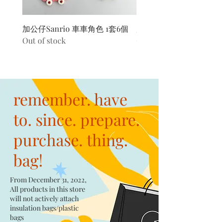
加公仔Sanrio 車車角色 1套6個
加公仔 龍珠
Out of stock
Out of stock
remember. have
to. since. prepare.
purchase. thing.
bag!
From December 31, 2022,
All products in this store
will not actively attach
insulation bags/plastic
bags​