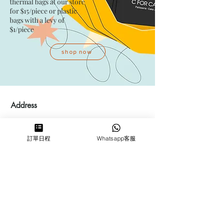
thermal bags at our store
for $15/piece​ or plastic
bags with a levy of
$1/piece
shop now
Address
Kwai Fong Studio
Room F, 23 / F, Phase 1, Goldfield
訂單日程
Whatsapp客服
Industrial Building, 144-150 Tai
Lin Pai Road, Kwai Chung
,
N.T.,
Hong Kong
Quarry Bay Studio
Suspend business