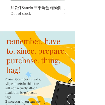
加公仔Sanrio 車車角色 1套6個
加公仔 龍珠
Out of stock
Out of stock
remember. have
to. since. prepare.
purchase. thing.
bag!
From December 31, 2022,
All products in this store
will not actively attach
insulation bags/plastic
bags​
If necessary, you can buy