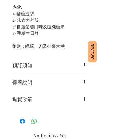
內含:
1/ 翻糖造型
2/ 朱古力外殼
3/ 自選蛋糕口味及隨機糖果
4/ 手繪生日牌
附送：蠟燭、刀及扑爆木棰
REVIEWS
預訂須知
1/ 為確保品質穩定，每天訂單有限，指
保養說明
定日期取貨請提早10 - 14天前落單🤗
2/ 下單後24小時內會有專人電郵確認訂
1/ 產品含蛋糕成分，需要保存於0 - 4度
單
退貨政策
2/ 運送時避免大力搖晃
3/ 取貨時需要出示確認訊息 或 訂單編
3/ 最佳保存期：建議3日內食用完畢
號
所有產品均為新鮮手工製作，一經製
4/ 自取訂單：地址只需要填寫【葵芳
作，不設退換。
店】
5/ 交收訂單：地址只需要填寫交收地點
No Reviews Yet
6/ 送貨訂單：本店只提供營業時間內送