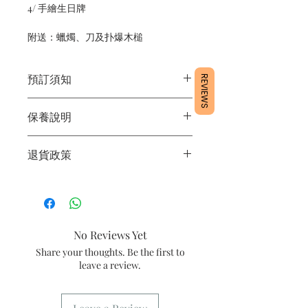
4/ 手繪生日牌
附送：蠟燭、刀及扑爆木槌
預訂須知
REVIEWS
1/ 為確保品質穩定，每天訂單有限，指
保養說明
定日期取貨請提早10 - 14天前落單🤗
2/ 下單後24小時內會有專人電郵確認訂
1/ 產品含蛋糕成分，需要保存於0 - 4度
單
退貨政策
2/ 運送時避免大力搖晃
3/ 取貨時需要出示確認訊息 或 訂單編
3/ 最佳保存期：建議3日內食用完畢
號
所有產品均為新鮮手工製作，一經製
4/ 自取訂單：地址只需要填寫【葵芳
作，不設退換。
店】
5/ 交收訂單：地址只需要填寫交收地點
No Reviews Yet
6/ 送貨訂單：本店只提供營業時間內送
貨。運費請參考
常見問題
。
Share your thoughts. Be the first to
7/ 營業時間：請參考本網站
leave a review.