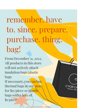
remember. have
to. since. prepare.
purchase. thing.
bag!
From December 31, 2022,
All products in this store
will not actively attach
insulation bags/plastic
bags​
If necessary, you can buy
thermal bags at our store
for $15/piece​ or plastic
bags with a levy of
$1/piece