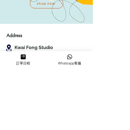
shop now
Address
Kwai Fong Studio
Room F, 23 / F, Phase 1, Goldfield
Industrial Building, 144-150 Tai
訂單日程
Whatsapp客服
Lin Pai Road, Kwai Chung
,
N.T.,
Hong Kong
Quarry Bay Studio
Suspend business
Business