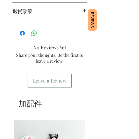
2/ 下單後24小時內會有專人電郵確認訂
1/產品含蛋糕成分，需要保存於0～4
單
退貨政策
度。
3/ 取貨時需要出示確認訊息 或 訂單編
REVIEWS
2/運送時避免大力搖晃。
號
所有產品均為新鮮手工製作，一經製
3/最佳保存期：建議3日內食用完畢
4/ 自取訂單：地址只需要填寫【葵芳
作，不設退換。
店】。
5/ 交收訂單：地址只需要填寫交收地
No Reviews Yet
點。
6/ 送貨訂單：本店只提供營業時間內送
Share your thoughts. Be the first to
貨。運費請參考常見問題。
leave a review.
7/ 營業時間：請參考本網站
Leave a Review
加配件