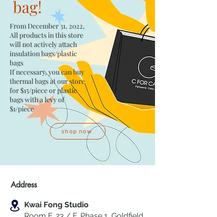
bag!
From December 31, 2022,
All products in this store
will not actively attach
insulation bags/plastic
bags​
If necessary, you can buy
thermal bags at our store
for $15/piece​ or plastic
bags with a levy of
$1/piece
shop now
Address
Kwai Fong Studio
Room F, 23 / F, Phase 1, Goldfield