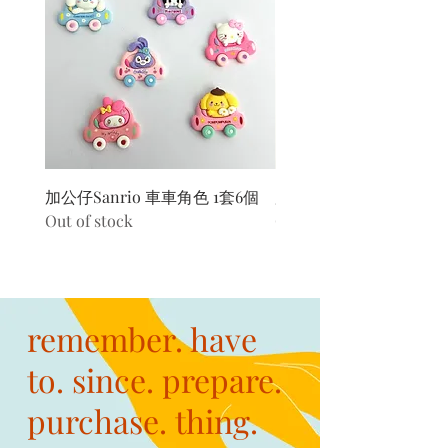
加公仔Sanrio 車車角色 1套6個
加公仔 龍珠
Out of stock
Out of stock
remember. have
to. since. prepare.
purchase. thing.