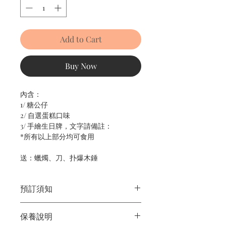
Add to Cart
Buy Now
內含：
1/ 糖公仔
2/ 自選蛋糕口味
3/ 手繪生日牌，文字請備註：
*所有以上部分均可食用
送：蠟燭、刀、扑爆木錘
預訂須知
1/ 為確保品質穩定，每天訂單有限，指
保養說明
定日期取貨請提早10-14天前落單🤗