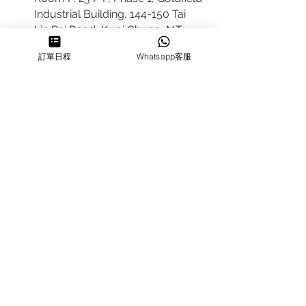
Industrial Building, 144-150 Tai
Lin Pai Road, Kwai Chung
,
N.T.,
Hong Kong
訂單日程
Whatsapp客服
Quarry Bay Studio
Suspend business
Business
Hours
MON~SUN
1100-1830
64322700
cforcakestudio@gmail.com
Enq
uires