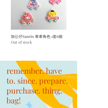
加公仔Sanrio 車車角色 1套6個
加公仔 龍珠
Out of stock
Out of stock
remember. have
to. since. prepare.
purchase. thing.
bag!