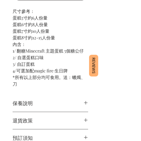
尺寸參考：
蛋糕5寸約6人份量
蛋糕6寸約8人份量
蛋糕7寸約10人份量
蛋糕8寸約12-15人份量
內含：
1/ 翻糖Minecraft 主題蛋糕 5個糖公仔
2/ 自選蛋糕口味
REVIEWS
3/ 自訂蛋糕
4/可選加配magic fire 生日牌
*所有以上部分均可食用。送：蠟燭、
刀
保養說明
1/產品含蛋糕成分，需要保存於雪櫃4
退貨政策
度。
2/運送時避免大力搖晃。
所有產品均為新鮮手工製作，一經製
3/最佳保存期：3日內食用完畢
預訂須知
作，不設退換。