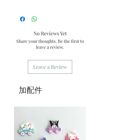
1/ 為確保品質穩定，每天訂單有限，指
定日期取貨請提早10-14天前落單🤗2/
下單後24小時內會有專人電郵確認訂單
3/ 取貨時需要出示確認訊息 或 訂單編
No Reviews Yet
號
Share your thoughts. Be the first to
4/ 自取訂單：地址只需要填寫【葵芳
leave a review.
店】。
5/ 交收訂單：地址只需要填寫交收地
點。
Leave a Review
6/ 送貨訂單：本店只提供營業時間內送
貨。運費請參考
常見問題
7/ 營業時間：請參考本網站
加配件