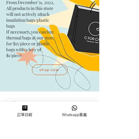
From December 31, 2022,
All products in this store
will not actively attach
insulation bags/plastic
bags​
If necessary, you can buy
thermal bags at our store
for $15/piece​ or plastic
bags with a levy of
$1/piece
shop now
Address
訂單日程
Whatsapp客服
Kwai Fong Studio
Room F, 23 / F, Phase 1, Goldfield
Industrial Building, 144-150 Tai
Lin Pai Road, Kwai Chung
,
N.T.,