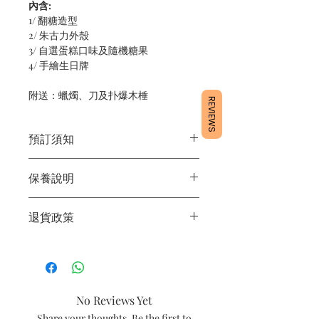
內含:
1/ 翻糖造型
2/ 朱古力外殼
3/ 自選蛋糕口味及隨機糖果
4/ 手繪生日牌
附送：蠟燭、刀及扑爆木棰
REVIEWS
預訂須知
1/ 為確保品質穩定，每天訂單有限，指
保養說明
定日期取貨請提早10 - 14天前落單🤗
2/ 下單後24小時內會有專人電郵確認訂
1/ 產品含蛋糕成分，需要保存於0 - 4度
單
退貨政策
2/ 運送時避免大力搖晃
3/ 取貨時需要出示確認訊息 或 訂單編
3/ 最佳保存期：建議3日內食用完畢
號
所有產品均為新鮮手工製作，一經製
4/ 自取訂單：地址只需要填寫【葵芳
作，不設退換。
店】
5/ 交收訂單：地址只需要填寫交收地點
No Reviews Yet
6/ 送貨訂單：本店只提供營業時間內送
貨。運費請參考
常見問題
。
Share your thoughts. Be the first to