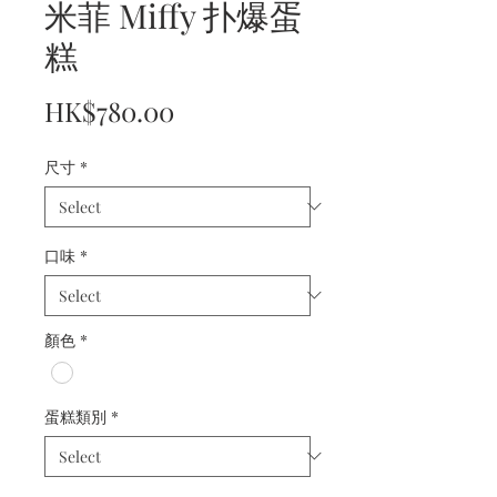
米菲 Miffy 扑爆蛋
糕
Price
HK$780.00
尺寸
*
口味
*
顏色
*
蛋糕類別
*