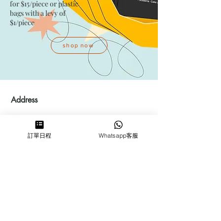
for $15/piece​ or plastic
bags with a levy of
$1/piece
shop now
Address
Kwai Fong Studio
Room F, 23 / F, Phase 1, Goldfield
訂單日程
Whatsapp客服
Industrial Building, 144-150 Tai
Lin Pai Road, Kwai Chung
,
N.T.,
Hong Kong
Quarry Bay Studio
Suspend business