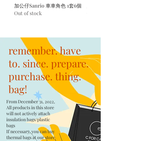
加公仔Sanrio 車車角色 1套6個
加公仔 龍珠
Out of stock
Out of stock
remember. have
to. since. prepare.
purchase. thing.
bag!
From December 31, 2022,
All products in this store
will not actively attach
insulation bags/plastic
bags​
If necessary, you can buy
thermal bags at our store