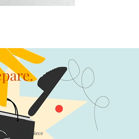
加公仔 龍珠
Out of stock
epare.
th a levy of $1/piece