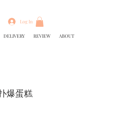
Log In
DELIVERY
REVIEW
ABOUT
 扑爆蛋糕
rice