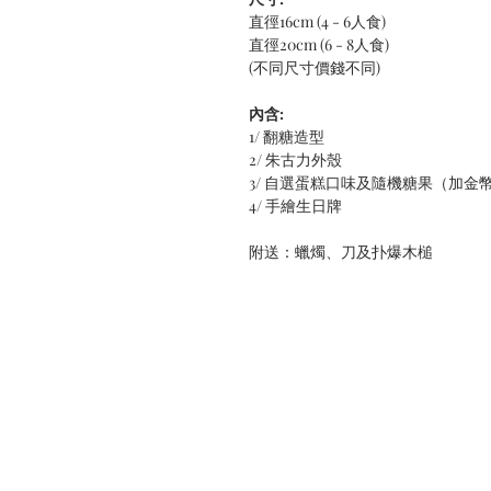
直徑16cm (4 - 6人食)
直徑20cm (6 - 8人食)
(不同尺寸價錢不同)
內含:
1/ 翻糖造型
2/ 朱古力外殼
3/ 自選蛋糕口味及隨機糖果（加金幣
4/ 手繪生日牌
附送：蠟燭、刀及扑爆木槌