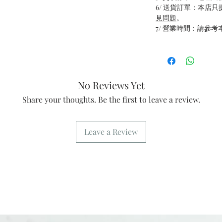
6/ 送貨訂單：本店
見問題
。
7/ 營業時間：請參考
No Reviews Yet
Share your thoughts. Be the first to leave a review.
Leave a Review