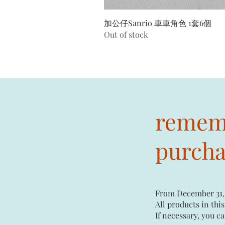
加公仔Sanrio 車車角色 1套6個
Out of stock
rememb
purchas
From December 31,
All products in this
If necessary, you ca