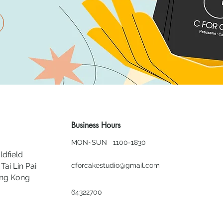
Business Hours
MON~SUN 1100-1830
ldfield
Tai Lin Pai
cforcakestudio@gmail.com
ong Kong
64322700