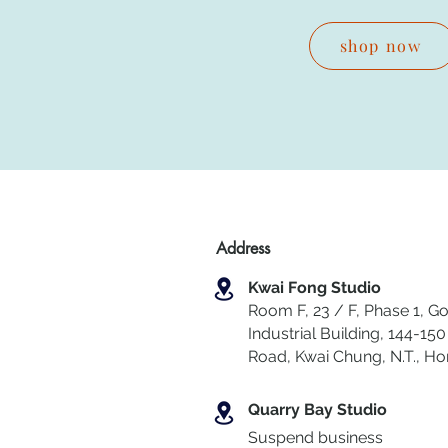
shop now
Address
Kwai Fong Studio
Room F, 23 / F, Phase 1, Go
Industrial Building, 144-150 
Road, Kwai Chung
,
N.T., H
Quarry Bay Studio
Suspend business