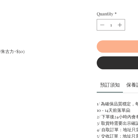
Quantity
*
朱古力+$50）
預訂須知
保養
1/ 為確保品質穩定
10 - 14天前落單🤗
2/ 下單後24小時內
3/ 取貨時需要出示確
4/ 自取訂單：地址
5/ 交收訂單：地址