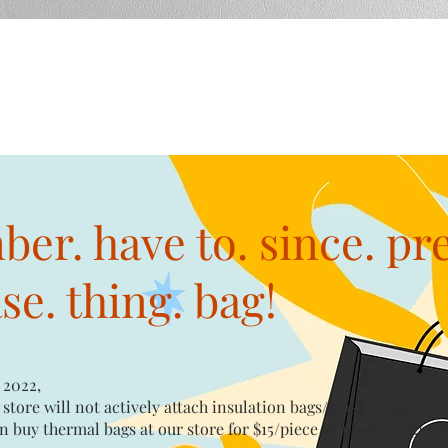
Quick View
er. have to. since. pr
e. thing. bag!
 2022,
 store will not actively attach insulation bags/plastic bags​
n buy thermal bags at our store for $15/piece​ or plastic bags wi