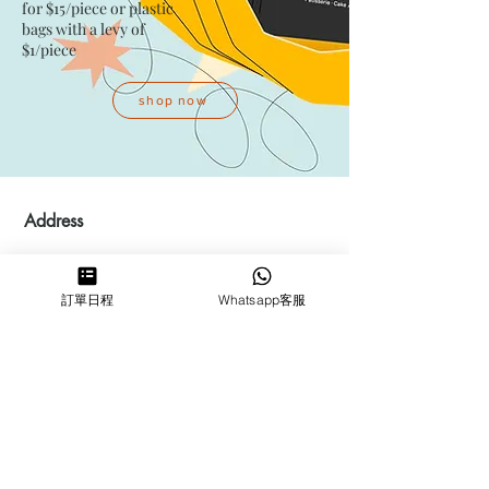
for $15/piece​ or plastic
bags with a levy of
$1/piece
shop now
Address
Kwai Fong Studio
Room F, 23 / F, Phase 1, Goldfield
訂單日程
Whatsapp客服
Industrial Building, 144-150 Tai
Lin Pai Road, Kwai Chung
,
N.T.,
Hong Kong
Quarry Bay Studio
Suspend business