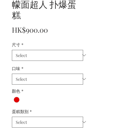
幪面超人 扑爆蛋
糕
Price
HK$900.00
尺寸
*
口味
*
顏色
*
蛋糕類別
*