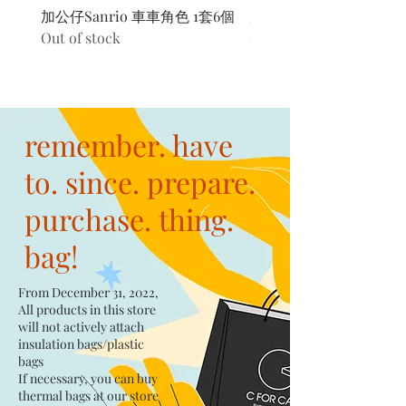
加公仔Sanrio 車車角色 1套6個
加公仔 龍珠
Out of stock
Out of stock
remember. have
to. since. prepare.
purchase. thing.
bag!
From December 31, 2022,
All products in this store
will not actively attach
insulation bags/plastic
bags​
If necessary, you can buy
thermal bags at our store