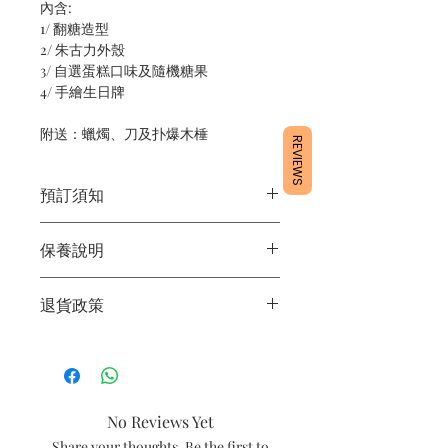
內含:
1/ 翻糖造型
2/ 朱古力外殼
3/ 自選蛋糕口味及隨機糖果
4/ 手繪生日牌
附送：蠟燭、刀及扑爆木棰
REVIEWS
預訂須知
1/ 為確保品質穩定，每天訂單有限，指
保養說明
定日期取貨請提早10 - 14天前落單🤗
2/ 下單後24小時內會有專人電郵確認訂
1/ 產品含蛋糕成分，需要保存於0 - 4度
單
退貨政策
2/ 運送時避免大力搖晃
3/ 取貨時需要出示確認訊息 或 訂單編
3/ 最佳保存期：建議3日內食用完畢
號
所有產品均為新鮮手工製作，一經製
4/ 自取訂單：地址只需要填寫【葵芳
作，不設退換。
店】
5/ 交收訂單：地址只需要填寫交收地點
No Reviews Yet
6/ 送貨訂單：本店只提供營業時間內送
貨。運費請參考
常見問題
。
Share your thoughts. Be the first to