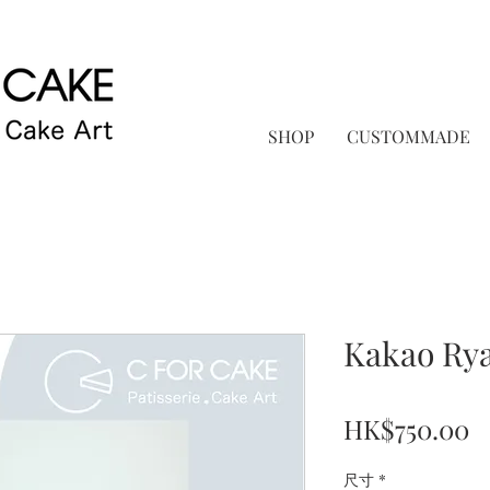
SHOP
CUSTOMMADE
Kakao R
P
HK$750.00
尺寸
*