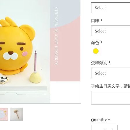
Select
口味
*
Select
顏色
*
蛋糕類別
*
Select
手繪生日牌文字，請留備註：
Quantity
*