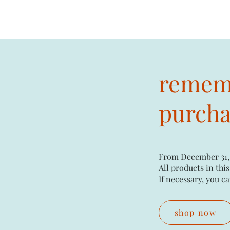
rememb
purchas
From December 31,
All products in this
If necessary, you ca
shop now