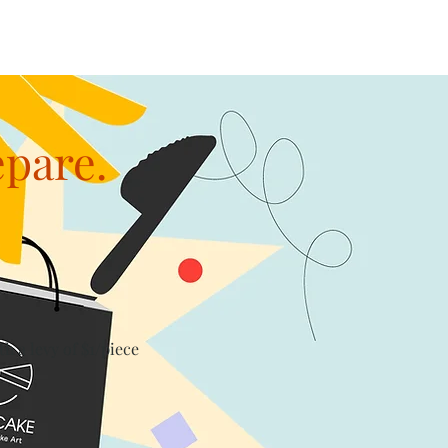
epare.
th a levy of $1/piece