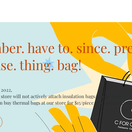
er. have to. since. pr
e. thing. bag!
 2022,
 store will not actively attach insulation bags/plastic bags​
n buy thermal bags at our store for $15/piece​ or plastic bags wi