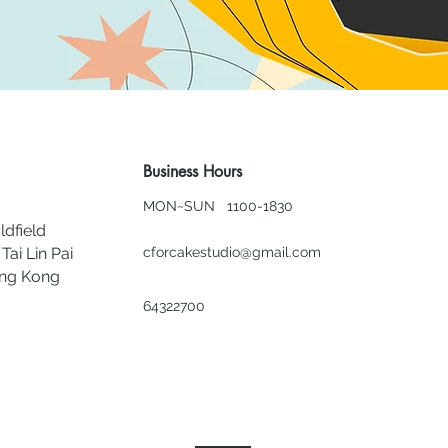
Business Hours
MON~SUN 1100-1830
ldfield
Tai Lin Pai
cforcakestudio@gmail.com
ong Kong
64322700