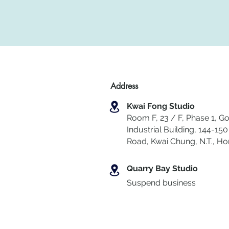
Address
Kwai Fong Studio
Room F, 23 / F, Phase 1, Go
Industrial Building, 144-150 
Road, Kwai Chung
,
N.T., H
Quarry Bay Studio
Suspend business