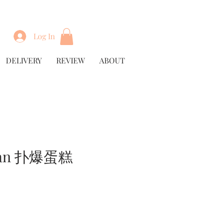
Log In
DELIVERY
REVIEW
ABOUT
yan 扑爆蛋糕
rice