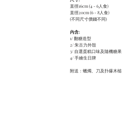
直徑16cm (4 - 6人食)
直徑20cm (6 - 8人食)
(不同尺寸價錢不同)
內含:
1/ 翻糖造型
2/ 朱古力外殼
3/ 自選蛋糕口味及隨機糖果
4/ 手繪生日牌
附送：蠟燭、刀及扑爆木槌