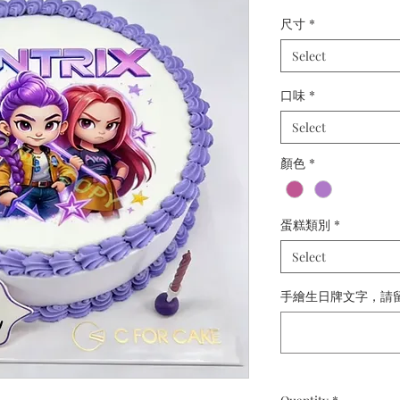
尺寸
*
Select
口味
*
Select
顏色
*
蛋糕類別
*
Select
手繪生日牌文字，請留備註：