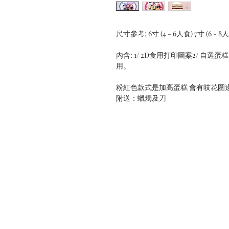
尺寸參考: 6寸 (4 - 6人食) 7寸 (6 - 8
內含: 1/ 2D食用打印圖案2/ 自
用。
粉紅色款式是加高蛋糕 會有吱花圍
附送：蠟燭及刀