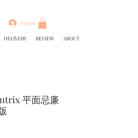
Log In
DELIVERY
REVIEW
ABOUT
untrix 平面忌廉
版
rice