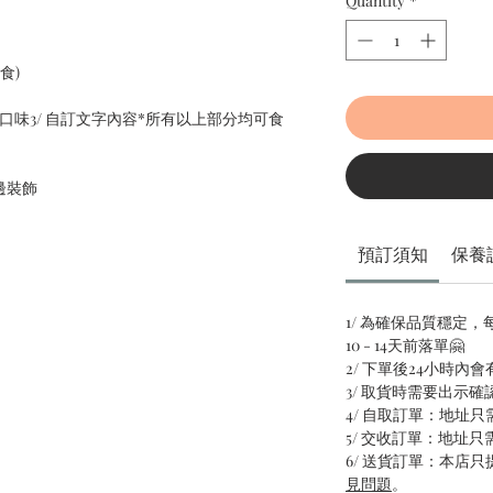
Quantity
*
人食)
選蛋糕口味3/ 自訂文字內容*所有以上部分均可食
邊裝飾
預訂須知
保養
1/ 為確保品質穩定
10 - 14天前落單🤗
2/ 下單後24小時內
3/ 取貨時需要出示確
4/ 自取訂單：地址
5/ 交收訂單：地址
6/ 送貨訂單：本店
見問題
。