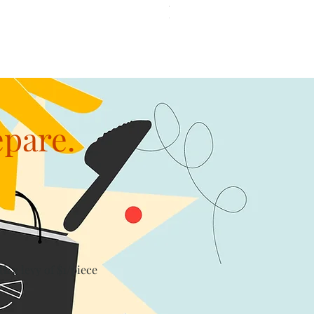
加公仔 龍珠
Out of stock
epare.
th a levy of $1/piece