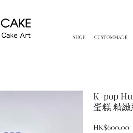
SHOP
CUSTOMMADE
K-pop H
蛋糕 精緻
P
HK$600.00