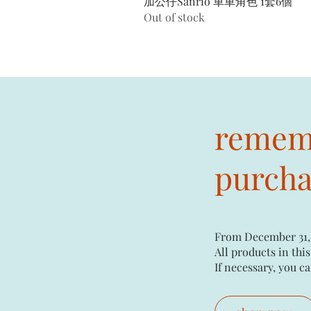
加公仔Sanrio 車車角色 1套6個
Out of stock
rememb
purchas
From December 31,
All products in this
If necessary, you ca