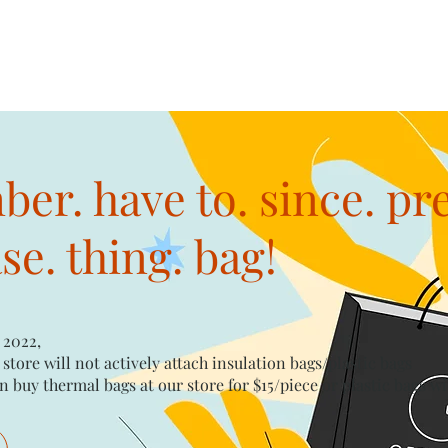
er. have to. since. pr
e. thing. bag!
 2022,
 store will not actively attach insulation bags/plastic bags​
n buy thermal bags at our store for $15/piece​ or plastic bags wi