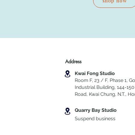
shop now
Address
Kwai Fong Studio
Room F, 23 / F, Phase 1, Go
Industrial Building, 144-150 
Road, Kwai Chung
,
N.T., H
Quarry Bay Studio
Suspend business