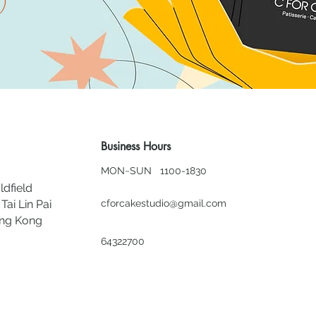
Business Hours
MON~SUN 1100-1830
ldfield
Tai Lin Pai
cforcakestudio@gmail.com
ong Kong
64322700