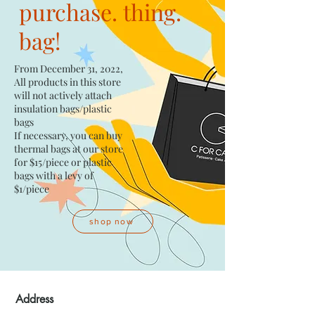
purchase. thing.
bag!
From December 31, 2022,
All products in this store
will not actively attach
insulation bags/plastic
bags​
If necessary, you can buy
thermal bags at our store
for $15/piece​ or plastic
bags with a levy of
$1/piece
shop now
Address