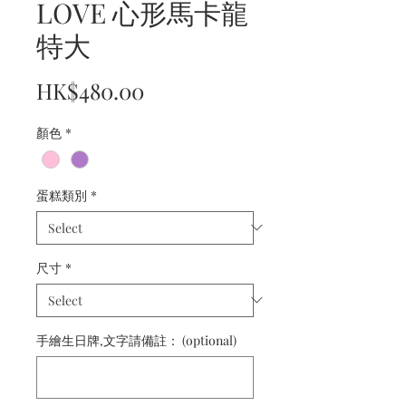
LOVE 心形馬卡龍
特大
Price
HK$480.00
顏色
*
蛋糕類別
*
尺寸
*
手繪生日牌,文字請備註： (optional)