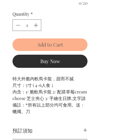
0/20
Quantity
*
Add to Cart
Buy Now
特大外脆內軟馬卡龍，甜而不膩
尺寸：5寸 ( 4-6人食 ）
內含：1/ 脆軟馬卡龍 2/ 配搭草莓cream
cheese 芝士夾心 3/ 手繪生日牌,文字請
備註：*所有以上部分均可食用。送：
蠟燭、刀
預訂須知