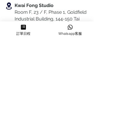
Kwai Fong Studio
Room F, 23 / F, Phase 1, Goldfield
Industrial Building, 144-150 Tai
Lin Pai Road, Kwai Chung
,
N.T.,
Hong Kong
訂單日程
Whatsapp客服
Quarry Bay Studio
Suspend business
Business
Hours
MON~SUN
1100-1830
64322700
cforcakestudio@gmail.com