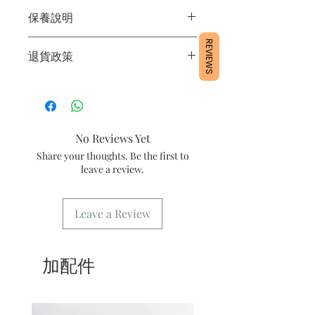
1/ 為確保品質穩定，每天訂單有限，指
保養說明
定日期取貨請提早10-14天前落單🤗2/
下單後24小時內會有專人電郵確認訂單
1/產品含蛋糕成分，需要保存於0～4
REVIEWS
3/ 取貨時需要出示確認訊息 或 訂單編
退貨政策
度。
號
2/運送時避免大力搖晃。
4/ 自取訂單：地址只需要填寫【葵芳
所有產品均為新鮮手工製作，一經製
3/最佳保存期：建議3日內食用完畢
店】。
作，不設退換。
5/ 交收訂單：地址只需要填寫交收地
點。
No Reviews Yet
6/ 送貨訂單：本店只提供營業時間內送
貨。運費請參考
常見問題
。
Share your thoughts. Be the first to
7/ 營業時間：請參考本網站
leave a review.
Leave a Review
加配件