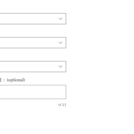
Price
Price
optional)
0/25