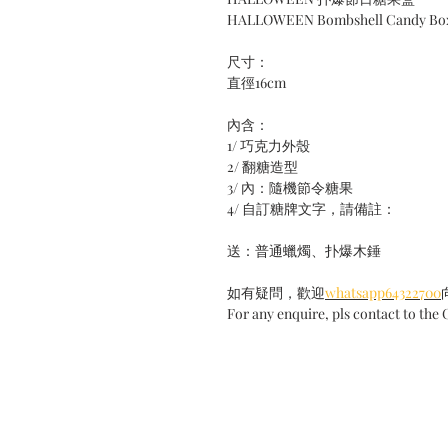
HALLOWEEN Bombshell Candy Bo
尺寸：
直徑16cm
內含：
1/ 巧克力外殼
2/ 翻糖造型
3/ 內：隨機節令糖果
4/ 自訂糖牌文字，請備註：
送：普通蠟燭、扑爆木錘
如有疑問，歡迎
whatsapp64322700
For any enquire, pls contact to the