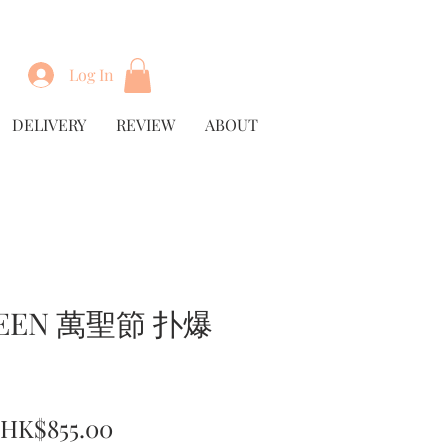
Log In
DELIVERY
REVIEW
ABOUT
EEN 萬聖節 扑爆
Regular
Sale
HK$855.00