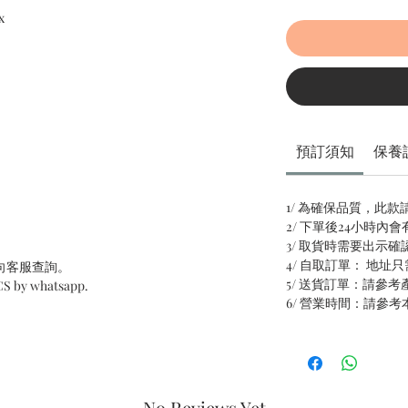
x
預訂須知
保養
1/ 為確保品質，此款
2/ 下單後24小時內
3/ 取貨時需要出示確
4/ 自取訂單： 地
向客服查詢。
5/ 送貨訂單：請參考
 CS by whatsapp.
6/ 營業時間：請參考
No Reviews Yet