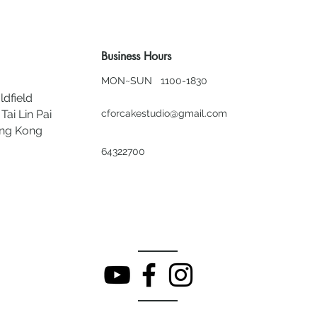
Business Hours
MON~SUN 1100-1830
ldfield
Tai Lin Pai
cforcakestudio@gmail.com
ong Kong
64322700