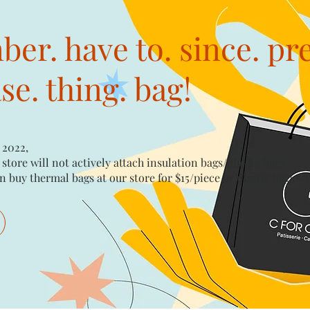
er. have to. since. pr
e. thing. bag!
 2022,
 store will not actively attach insulation bags/plastic bags​
n buy thermal bags at our store for $15/piece​ or plastic bags wi