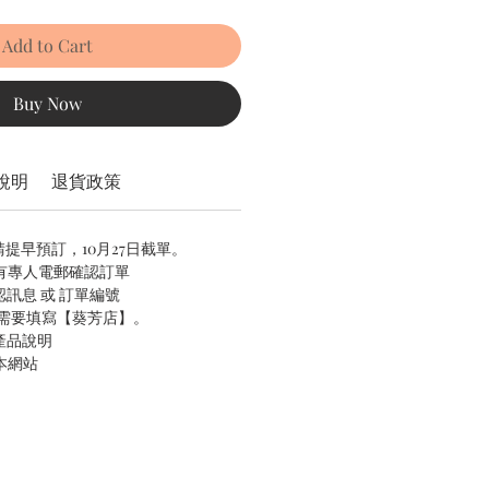
Add to Cart
Buy Now
說明
退貨政策
請提早預訂，10月27日截單。
會有專人電郵確認訂單
認訊息 或 訂單編號
址只需要填寫【葵芳店】。
產品說明
本網站