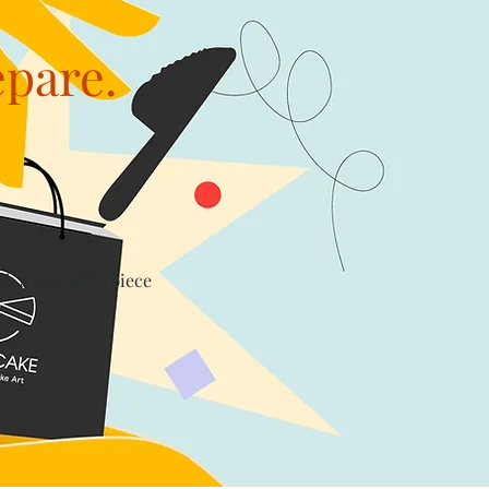
epare.
th a levy of $1/piece