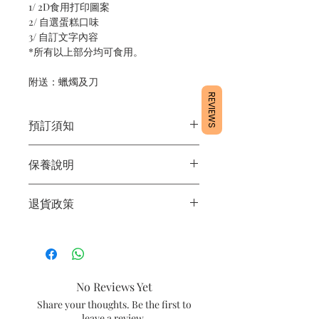
1/ 2D食用打印圖案
2/ 自選蛋糕口味
3/ 自訂文字內容
*所有以上部分均可食用。
附送：蠟燭及刀
REVIEWS
預訂須知
1/ 為確保品質穩定，每天訂單有限，指
保養說明
定日期取貨請提早10 - 14天前落單🤗
2/ 下單後24小時內會有專人電郵確認訂
1/ 產品含蛋糕成分，需要保存於0 - 4度
單
退貨政策
2/ 運送時避免大力搖晃
3/ 取貨時需要出示確認訊息 或 訂單編
3/ 最佳保存期：建議3日內食用完畢
號
所有產品均為新鮮手工製作，一經製
4/ 自取訂單：地址只需要填寫【葵芳
作，不設退換。
店】
5/ 交收訂單：地址只需要填寫交收地點
No Reviews Yet
6/ 送貨訂單：本店只提供營業時間內送
貨。運費請參考
常見問題
。
Share your thoughts. Be the first to
7/ 營業時間：請參考本網站
leave a review.