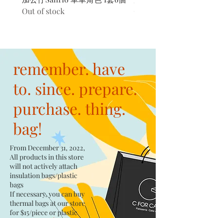
Out of stock
Out of stock
remember. have
to. since. prepare.
purchase. thing.
bag!
From December 31, 2022,
All products in this store
will not actively attach
insulation bags/plastic
bags​
If necessary, you can buy
thermal bags at our store
for $15/piece​ or plastic