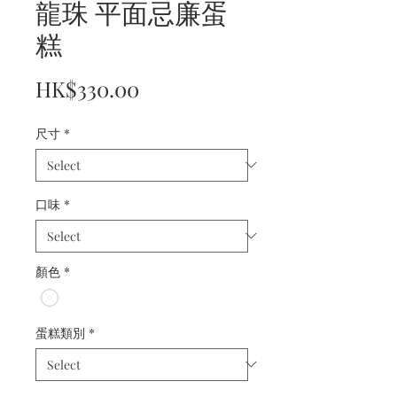
龍珠 平面忌廉蛋
糕
Price
HK$330.00
尺寸
*
口味
*
顏色
*
蛋糕類別
*