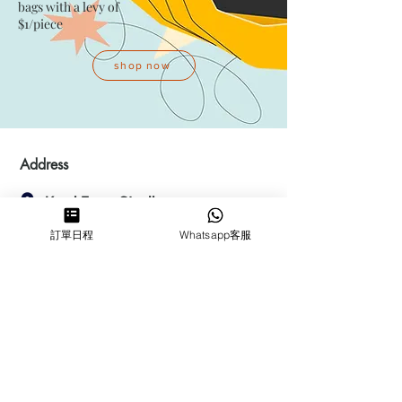
bags with a levy of
$1/piece
shop now
Address
Kwai Fong Studio
Room F, 23 / F, Phase 1, Goldfield
訂單日程
Whatsapp客服
Industrial Building, 144-150 Tai
Lin Pai Road, Kwai Chung
,
N.T.,
Hong Kong
Quarry Bay Studio
Suspend business