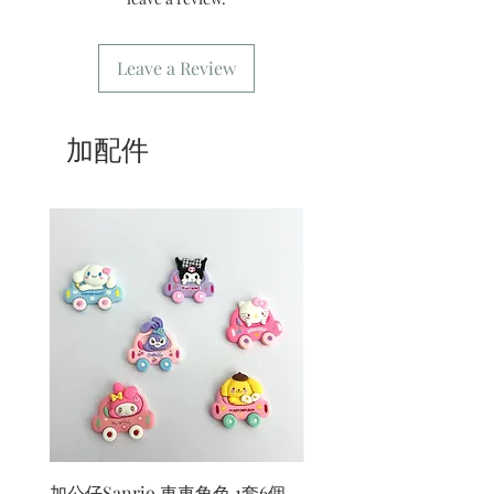
Leave a Review
加配件
加公仔Sanrio 車車角色 1套6個
加公仔 龍珠