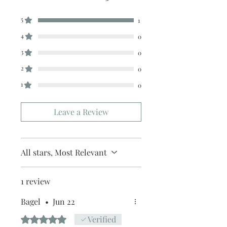
店】。
5/ 交收訂單：地址只需要填寫交收地
5
1
點。
6/ 送貨訂單：本店只提供營業時間內送
4
0
貨。運費請參考
常見問題
3
0
7/ 營業時間：請參考本網站
2
0
1
0
Leave a Review
All stars, Most Relevant
1 review
Bagel
•
Jun 22
Rated 5 out of 5 stars.
Verified