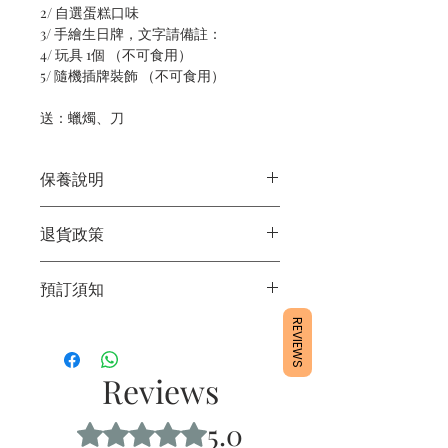
2/ 自選蛋糕口味
3/ 手繪生日牌，文字請備註：
4/ 玩具 1個 （不可食用）
5/ 隨機插牌裝飾 （不可食用）
送：蠟燭、刀
保養說明
1/產品含蛋糕成分，需要保存於雪櫃4
退貨政策
度。
2/運送時避免大力搖晃。
所有產品均為新鮮手工製作，一經製
3/最佳保存期：3日內食用完畢
預訂須知
作，不設退換。
REVIEWS
1/ 為確保品質穩定，每天訂單有限，指
定日期取貨請提早10-14天前落單🤗2/
下單後24小時內會有專人電郵確認訂單
Reviews
3/ 取貨時需要出示確認訊息 或 訂單編
號
5.0
Rated 5 out of 5 stars.
4/ 自取訂單：地址只需要填寫【葵芳