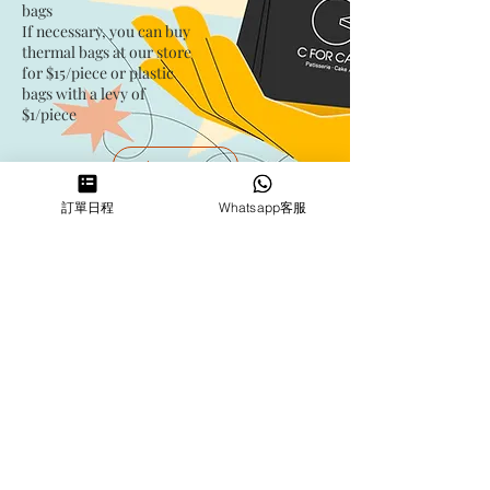
bags​
If necessary, you can buy
thermal bags at our store
for $15/piece​ or plastic
bags with a levy of
$1/piece
shop now
訂單日程
Whatsapp客服
Address
Kwai Fong Studio
Room F, 23 / F, Phase 1, Goldfield
Industrial Building, 144-150 Tai
Lin Pai Road, Kwai Chung
,
N.T.,
Hong Kong
Quarry Bay Studio