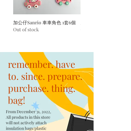
加公仔Sanrio 車車角色 1套6個
加公仔 龍珠
Out of stock
Out of stock
remember. have
to. since. prepare.
purchase. thing.
bag!
From December 31, 2022,
All products in this store
will not actively attach
insulation bags/plastic