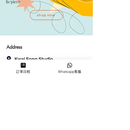
$1/piece
shop now
Address
Kwai Fong Studio
Room F, 23 / F, Phase 1, Goldfield
訂單日程
Whatsapp客服
Industrial Building, 144-150 Tai
Lin Pai Road, Kwai Chung
,
N.T.,
Hong Kong
Quarry Bay Studio
Suspend business