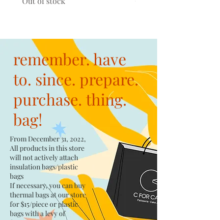
Out of stock
Out of stock
remember. have
to. since. prepare.
purchase. thing.
bag!
From December 31, 2022,
All products in this store
will not actively attach
insulation bags/plastic
bags​
If necessary, you can buy
thermal bags at our store
for $15/piece​ or plastic
bags with a levy of