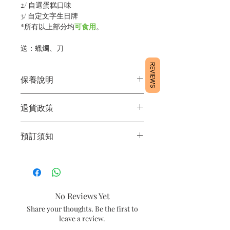
2/ 自選蛋糕口味
3/ 自定文字生日牌
*所有以上部分均
可食用
。
送：蠟燭、刀
REVIEWS
保養說明
1/產品含蛋糕成分，需要保存於雪櫃4
退貨政策
度。
2/運送時避免大力搖晃。
所有產品均為新鮮手工製作，一經製
3/最佳保存期：3日內食用完畢
預訂須知
作，不設退換。
1/ 為確保品質穩定，每天訂單有限，指
定日期取貨請提早10-14天前落單🤗2/
下單後24小時內會有專人電郵確認訂單
3/ 取貨時需要出示確認訊息 或 訂單編
No Reviews Yet
號
Share your thoughts. Be the first to
4/ 自取訂單：地址只需要填寫【葵芳
leave a review.
店】。