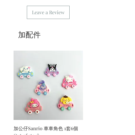
5/ 交收訂單：地址只需要填寫交收地
點。
Leave a Review
6/ 送貨訂單：本店只提供營業時間內送
貨。運費請參考
常見問題
。
7/ 營業時間：請參考本網站
加配件
加公仔Sanrio 車車角色 1套6個
加公仔 龍珠