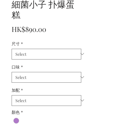
細菌小子 扑爆蛋
糕
Price
HK$890.00
尺寸
*
口味
*
加配
*
顏色
*