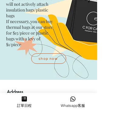
will not actively attach
insulation bags/plastic
bags​
If necessary, you can buy
thermal bags at our store
for $15/piece​ or plastic
bags with a levy of
$1/piece
shop now
Address
Kwai Fong Studio
訂單日程
Whatsapp客服
Room F, 23 / F, Phase 1, Goldfield
Industrial Building, 144-150 Tai
Lin Pai Road, Kwai Chung
,
N.T.,
Hong Kong