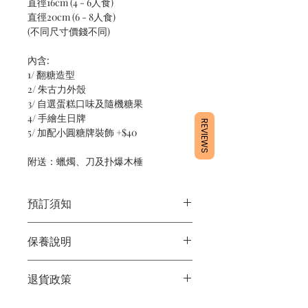
直徑16cm (4 - 6人食)
直徑20cm (6 - 8人食)
(不同尺寸價錢不同)
內含:
1/ 翻糖造型
2/ 朱古力外殼
3/ 自選蛋糕口味及隨機糖果
4/ 手繪生日牌
REVIEWS
5/ 加配小圓糖牌裝飾 +$40
附送：蠟燭、刀及扑爆木棰
預訂須知
1/ 為確保品質穩定，每天訂單有限，指
保養說明
定日期取貨請提早10 - 14天前落單🤗
2/ 下單後24小時內會有專人電郵確認訂
1/ 產品含蛋糕成分，需要保存於0 - 4度
單
退貨政策
2/ 運送時避免大力搖晃
3/ 取貨時需要出示確認訊息 或 訂單編
3/ 最佳保存期：建議3日內食用完畢
號
所有產品均為新鮮手工製作，一經製