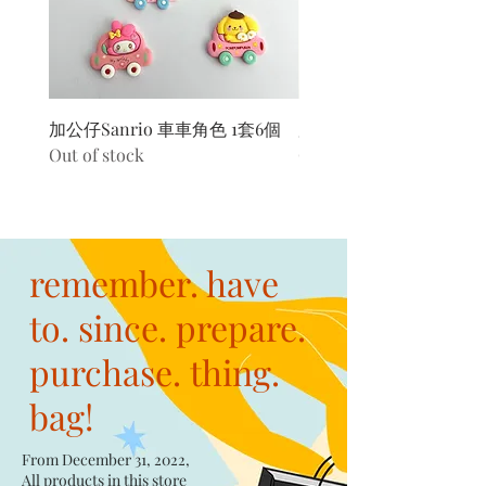
加公仔Sanrio 車車角色 1套6個
加公仔 龍珠
Out of stock
Out of stock
remember. have
to. since. prepare.
purchase. thing.
bag!
From December 31, 2022,
All products in this store