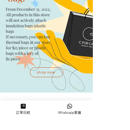
From December 31, 2022,
All products in this store
will not actively attach
insulation bags/plastic
bags​
If necessary, you can buy
thermal bags at our store
for $15/piece​ or plastic
bags with a levy of
$1/piece
shop now
Address
訂單日程
Whatsapp客服
Kwai Fong Studio
Room F, 23 / F, Phase 1, Goldfield
Industrial Building, 144-150 Tai