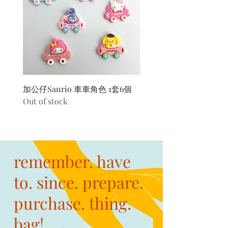
加公仔Sanrio 車車角色 1套6個
加公仔 龍珠
Out of stock
Out of stock
remember. have
to. since. prepare.
purchase. thing.
bag!