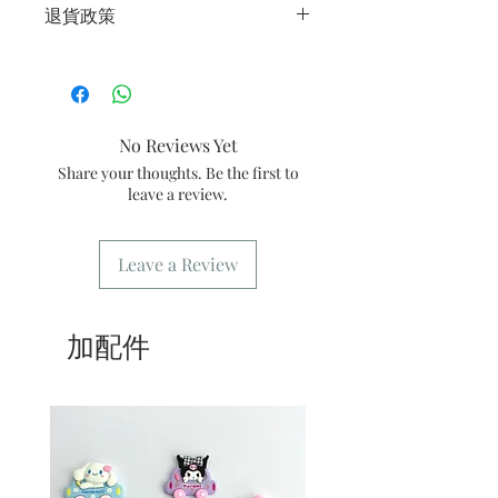
單
退貨政策
2/ 運送時避免大力搖晃
3/ 取貨時需要出示確認訊息 或 訂單編
3/ 最佳保存期：建議3日內食用完畢
號
所有產品均為新鮮手工製作，一經製
4/ 自取訂單：地址只需要填寫【葵芳
作，不設退換。
店】
5/ 交收訂單：地址只需要填寫交收地點
No Reviews Yet
6/ 送貨訂單：本店只提供營業時間內送
貨。運費請參考
常見問題
。
Share your thoughts. Be the first to
7/ 營業時間：請參考本網站
leave a review.
Leave a Review
加配件