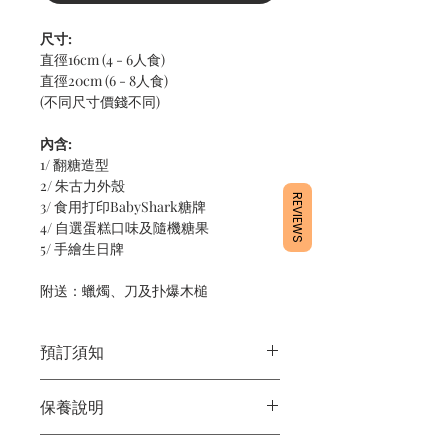
尺寸:
直徑16cm (4 - 6人食)
直徑20cm (6 - 8人食)
(不同尺寸價錢不同)
內含:
1/ 翻糖造型
2/ 朱古力外殼
REVIEWS
3/ 食用打印BabyShark糖牌
4/ 自選蛋糕口味及隨機糖果
5/ 手繪生日牌
附送：蠟燭、刀及扑爆木槌
預訂須知
1/ 為確保品質穩定，每天訂單有限，指
保養說明
定日期取貨請提早10 - 14天前落單🤗
2/ 下單後24小時內會有專人電郵確認訂
1/ 產品含蛋糕成分，需要保存於0 - 4度