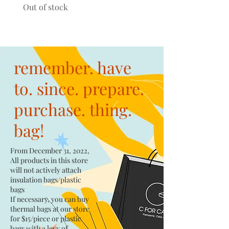
Out of stock
Out of stock
remember. have
to. since. prepare.
purchase. thing.
bag!
From December 31, 2022,
All products in this store
will not actively attach
insulation bags/plastic
bags​
If necessary, you can buy
thermal bags at our store
for $15/piece​ or plastic
bags with a levy of