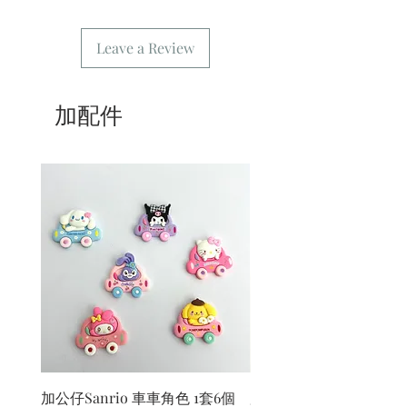
5/ 交收訂單：地址只需要填寫交收地
點。
Leave a Review
6/ 送貨訂單：本店只提供營業時間內送
貨。運費請參考
常見問題
。
7/ 營業時間：請參考本網站
加配件
加公仔Sanrio 車車角色 1套6個
加公仔 龍珠