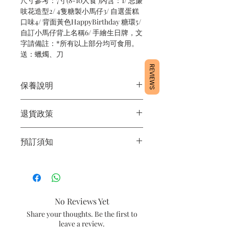
尺寸參考：7寸(8-10人食 )內含：1/ 忌廉
吱花造型2/ 4隻糖製小馬仔3/ 自選蛋糕
口味4/ 背面黃色HappyBirthday 糖環5/
自訂小馬仔背上名稱6/ 手繪生日牌，文
字請備註：*所有以上部分均可食用。
送：蠟燭、刀
REVIEWS
保養說明
1/產品含蛋糕成分，需要保存於雪櫃4
退貨政策
度。
2/運送時避免大力搖晃。
所有產品均為新鮮手工製作，一經製
3/最佳保存期：3日內食用完畢
預訂須知
作，不設退換。
1/ 為確保品質穩定，每天訂單有限，指
定日期取貨請提早10-14天前落單🤗2/
下單後24小時內會有專人電郵確認訂單
3/ 取貨時需要出示確認訊息 或 訂單編
No Reviews Yet
號
Share your thoughts. Be the first to
4/ 自取訂單：地址只需要填寫【葵芳
leave a review.
店】。