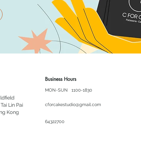
Business Hours
MON~SUN 1100-1830
ldfield
Tai Lin Pai
cforcakestudio@gmail.com
ong Kong
64322700