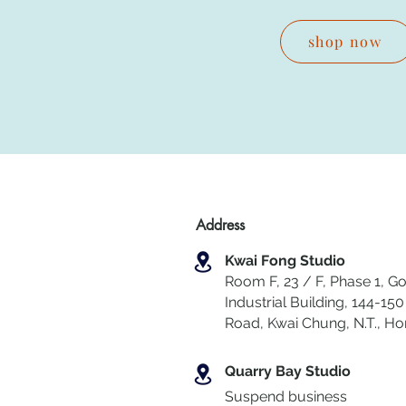
shop now
Address
Kwai Fong Studio
Room F, 23 / F, Phase 1, Go
Industrial Building, 144-150 
Road, Kwai Chung
,
N.T., H
Quarry Bay Studio
Suspend business