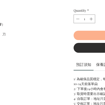
Quantity
*
膠）
、刀
預訂須知
保養
1/ 為確保品質穩定
10-14天前落單🤗
2/ 下單後24小時內
3/ 取貨時需要出示確
4/ 自取訂單：地址
5/ 交收訂單：地址