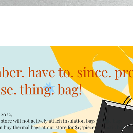
Quick View
er. have to. since. pr
e. thing. bag!
 2022,
 store will not actively attach insulation bags/plastic bags​
n buy thermal bags at our store for $15/piece​ or plastic bags wi