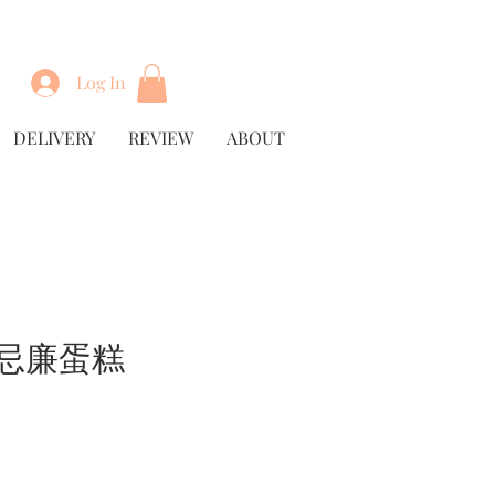
Log In
DELIVERY
REVIEW
ABOUT
 忌廉蛋糕
rice