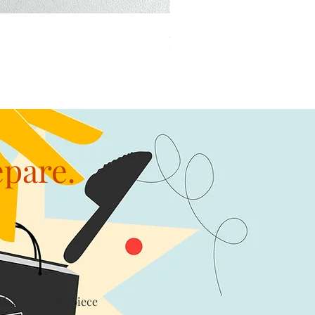
加公仔 龍珠
Out of stock
epare.
th a levy of $1/piece