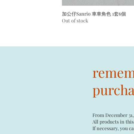
加公仔Sanrio 車車角色 1套6個
Out of stock
rememb
purchas
From December 31,
All products in this
If necessary, you ca