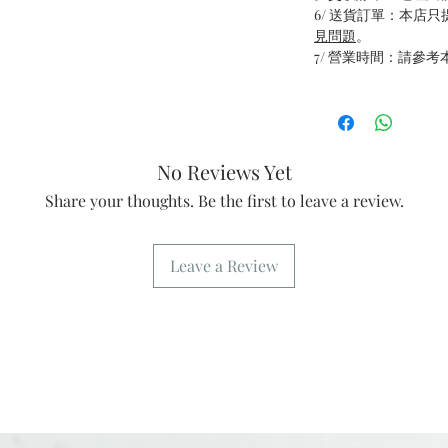
6/ 送貨訂單：本店
見問題
。
7/ 營業時間：請參考
No Reviews Yet
Share your thoughts. Be the first to leave a review.
Leave a Review