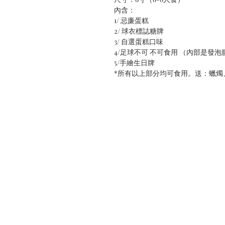
內含：
1/ 忌廉蛋糕
2/ 球衣標誌糖牌
3/ 自選蛋糕口味
4/足球不可 不可食用 （內部是發泡
5/手繪生日牌
*所有以上部分均可食用。送：蠟燭