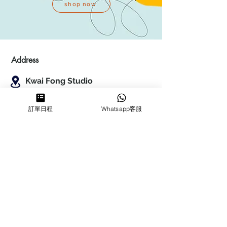
shop now
Address
Kwai Fong Studio
Room F, 23 / F, Phase 1, Goldfield
Industrial Building, 144-150 Tai
訂單日程
Whatsapp客服
Lin Pai Road, Kwai Chung
,
N.T.,
Hong Kong
Quarry Bay Studio
Suspend business
Business
Hours