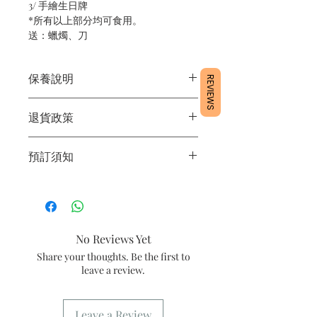
3/ 手繪生日牌

*所有以上部分均可食用。

送：蠟燭、刀
保養說明
REVIEWS
1/產品含蛋糕成分，需要保存於雪櫃4
退貨政策
度。
2/運送時避免大力搖晃。
所有產品均為新鮮手工製作，一經製
3/最佳保存期：3日內食用完畢
預訂須知
作，不設退換。
1/ 為確保品質穩定，每天訂單有限，指
定日期取貨請提早10-14天前落單🤗2/
下單後24小時內會有專人電郵確認訂單
3/ 取貨時需要出示確認訊息 或 訂單編
No Reviews Yet
號
Share your thoughts. Be the first to
4/ 自取訂單：地址只需要填寫【葵芳
leave a review.
店】。
5/ 交收訂單：地址只需要填寫交收地
點。
Leave a Review
6/ 送貨訂單：本店只提供營業時間內送