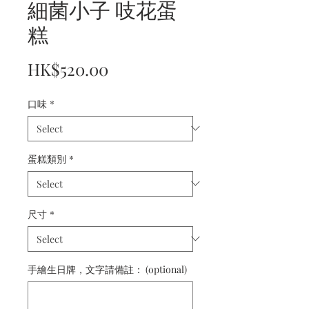
細菌小子 吱花蛋
糕
Price
HK$520.00
口味
*
蛋糕類別
*
尺寸
*
手繪生日牌，文字請備註： (optional)