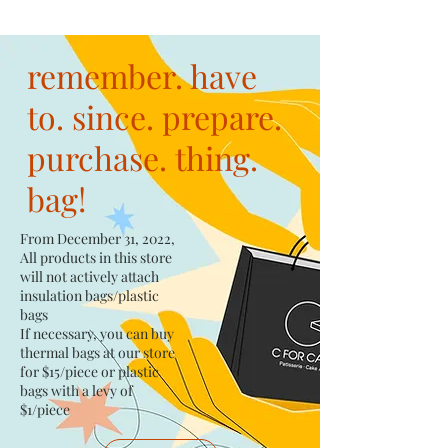
remember. have
to. since. prepare.
purchase. thing.
bag!
From December 31, 2022,
All products in this store
will not actively attach
insulation bags/plastic
bags​
If necessary, you can buy
thermal bags at our store
for $15/piece​ or plastic
bags with a levy of
$1/piece