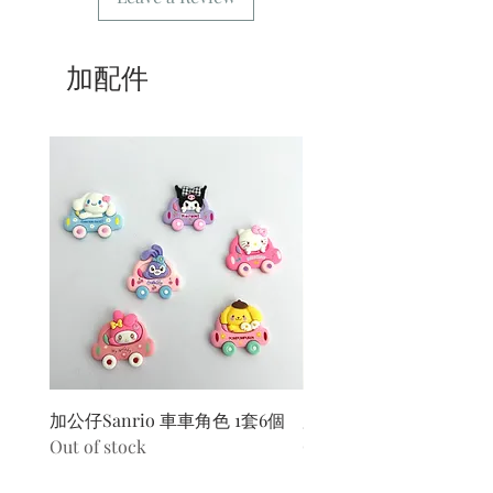
貨。運費請參考
常見問題
。
7/ 營業時間：請參考本網站
加配件
加公仔Sanrio 車車角色 1套6個
加公仔 龍珠
Out of stock
Out of stock