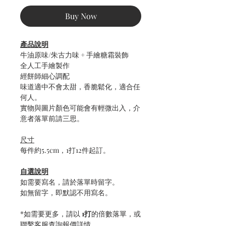
Buy Now
產品說明
牛油原味/朱古力味 + 手繪糖霜裝飾
全人工手繪製作
經餅師細心調配
味道適中不會太甜，香脆鬆化，適合任
何人。
實物與圖片顏色可能會有輕微出入，介
意者落單前請三思。
尺寸
每件約5.5cm，1打12件起訂。
自選說明
如需要寫名，請於落單時留字。
如無留字，即默認不用寫名。
*如需要更多，請以
1打
的倍數落單，或
聯繫客服查詢報價詳情。