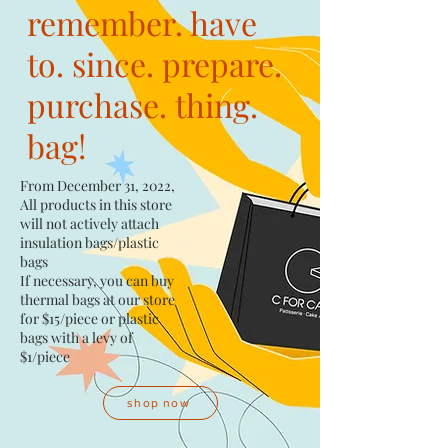
remember. have
to. since. prepare.
purchase. thing.
bag!
From December 31, 2022,
All products in this store
will not actively attach
insulation bags/plastic
bags​
If necessary, you can buy
thermal bags at our store
for $15/piece​ or plastic
bags with a levy of
$1/piece
shop now