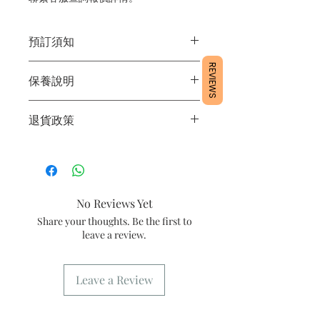
預訂須知
1/ 為確保品質穩定，每天訂單有限，指
REVIEWS
保養說明
定日期取貨請提早10-14天前落單🤗
2/ 下單後24小時內會有專人電郵確認訂
1/本品無防腐劑，請保存於乾燥地方。
單
退貨政策
2/如開封獨立包裝太久，可能會導致餅
3/ 取貨時需要出示確認訊息 或 訂單編
乾疏氣不脆。
號
所有產品均為新鮮手工製作，一經製
3/最佳保存期：建議2星期內食用完畢
4/ 自取訂單：地址只需要填寫【葵芳
作，不設退換。
店】。
收貨時請檢查清楚，如有問題請先聯絡
5/ 交收訂單：地址只需要填寫交收地
我們查詢。
No Reviews Yet
點。
C For Cake會保留最終決定權。
6/ 送貨訂單：本店只提供營業時間內送
Share your thoughts. Be the first to
貨。運費請參考
常見問題
。
leave a review.
7/ 營業時間：請參考本網站
Leave a Review