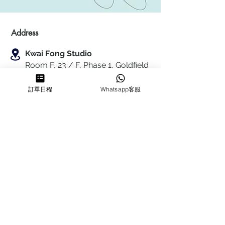
Address
Kwai Fong Studio
Room F, 23 / F, Phase 1, Goldfield
Industrial Building, 144-150 Tai
Lin Pai Road, Kwai Chung
,
N.T.,
訂單日程
Whatsapp客服
Hong Kong
Quarry Bay Studio
Suspend business
Business
Hours
MON~SUN
1100-1830