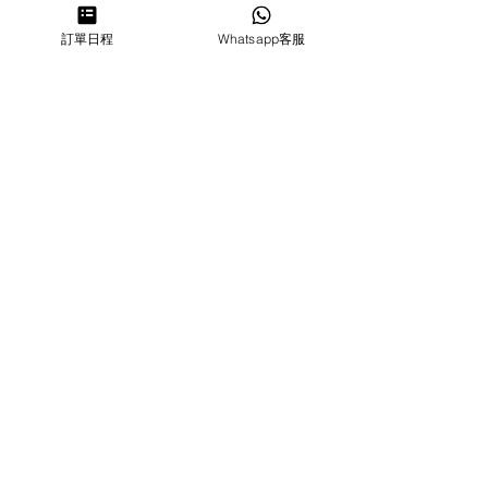
Hong Kong
訂單日程
Whatsapp客服
Quarry Bay Studio
Suspend business
Business
Hours
MON~SUN
1100-1830
64322700
cforcakestudio@gmail.com
Enq
uires
FAQ