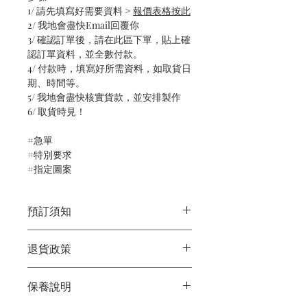
1/ 請先填寫好需要資料 >
報價表格按此
2/ 我地會盡快Email回覆你
3/ 確認訂單後，請在此區下單，貼上確
認訂單資料，並全數付款。
4/ 付款時，填寫好所需資料，如取貨日
期、時間等。
5/ 我地會盡快核實貨款，並安排製作
6/ 取貨時見！
#急單
#特別要求
#指定圖案
預訂須知
1/ 為確保品質穩定，每天訂單有限，指
退貨政策
定日期取貨請提早10-14天前落單🤗
2/ 下單後24小時內會有專人電郵確認訂
所有產品均為新鮮手工製作，一經製
單
保養說明
作，不設退換。
3/ 取貨時需要出示確認訊息 或 訂單編