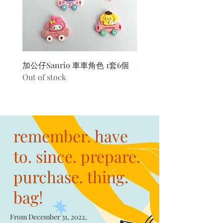
加公仔Sanrio 車車角色 1套6個
加公仔 龍珠
Out of stock
Out of stock
remember. have
to. since. prepare.
purchase. thing.
bag!
From December 31, 2022,