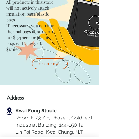
All products in this store
will not actively attach
insulation bags/plastic
bags​
If necessary, you can buy
thermal bags at our store
for $15/piece​ or plastic
bags with a levy of
$1/piece
shop now
Address
Kwai Fong Studio
Room F, 23 / F, Phase 1, Goldfield
Industrial Building, 144-150 Tai
Lin Pai Road, Kwai Chung
,
N.T.,