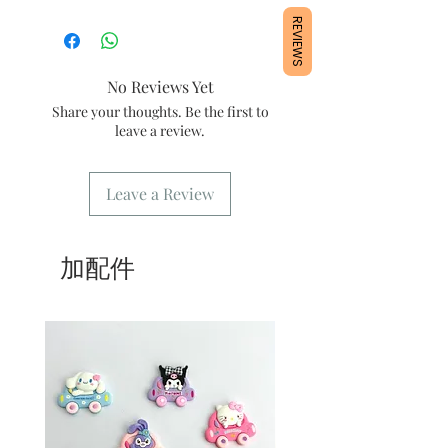
號
1/產品含蛋糕成分，需要保存於0～4
4/ 自取訂單： 請於本店營業時間內自
REVIEWS
度。
取
2/運送時避免大力搖晃。
5/ 送貨訂單：本店只提供營業時間內送
3/最佳保存期：建議3日內食用完畢
No Reviews Yet
貨。運費請參考
常見問題
。
6/ 營業時間：請參考本網站
Share your thoughts. Be the first to
leave a review.
Leave a Review
加配件