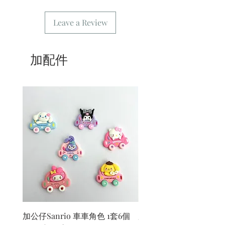
Leave a Review
加配件
加公仔Sanrio 車車角色 1套6個
加公仔 龍珠