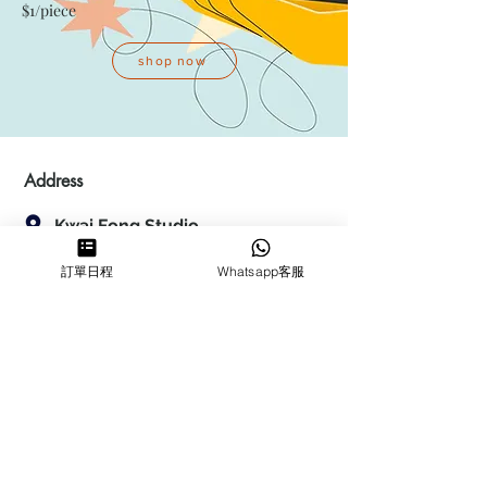
$1/piece
shop now
Address
Kwai Fong Studio
Room F, 23 / F, Phase 1, Goldfield
訂單日程
Whatsapp客服
Industrial Building, 144-150 Tai
Lin Pai Road, Kwai Chung
,
N.T.,
Hong Kong
Quarry Bay Studio
Suspend business