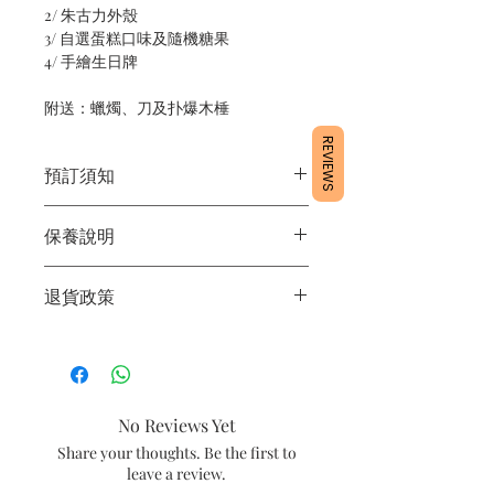
2/ 朱古力外殼
3/ 自選蛋糕口味及隨機糖果
4/ 手繪生日牌
附送：蠟燭、刀及扑爆木棰
REVIEWS
預訂須知
1/ 為確保品質穩定，每天訂單有限，指
保養說明
定日期取貨請提早10 - 14天前落單🤗
2/ 下單後24小時內會有專人電郵確認訂
1/ 產品含蛋糕成分，需要保存於0 - 4度
單
退貨政策
2/ 運送時避免大力搖晃
3/ 取貨時需要出示確認訊息 或 訂單編
3/ 最佳保存期：建議3日內食用完畢
號
所有產品均為新鮮手工製作，一經製
4/ 自取訂單：地址只需要填寫【葵芳
作，不設退換。
店】
5/ 交收訂單：地址只需要填寫交收地點
No Reviews Yet
6/ 送貨訂單：本店只提供營業時間內送
貨。運費請參考
常見問題
。
Share your thoughts. Be the first to
7/ 營業時間：請參考本網站
leave a review.