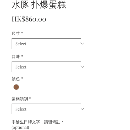
水豚 扑爆蛋糕
Price
HK$860.00
尺寸
*
口味
*
顏色
*
蛋糕類別
*
手繪生日牌文字，請留備註：
(optional)