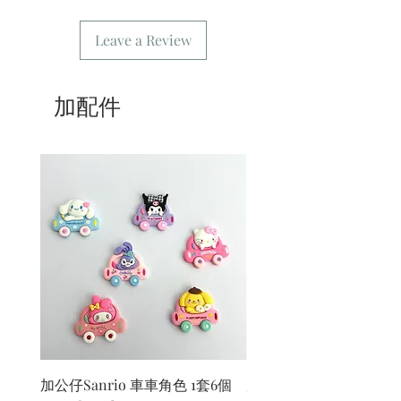
Leave a Review
加配件
加公仔Sanrio 車車角色 1套6個
加公仔 龍珠