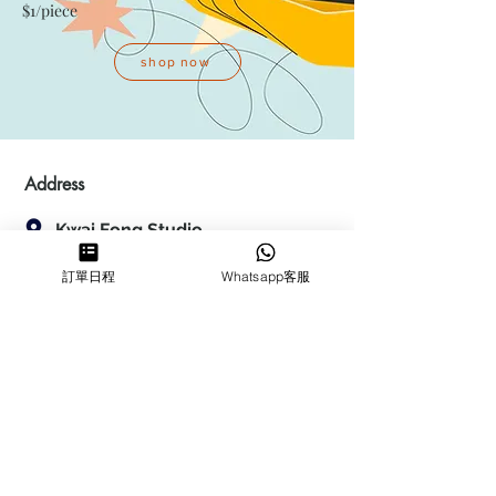
$1/piece
shop now
Address
Kwai Fong Studio
Room F, 23 / F, Phase 1, Goldfield
訂單日程
Whatsapp客服
Industrial Building, 144-150 Tai
Lin Pai Road, Kwai Chung
,
N.T.,
Hong Kong
Quarry Bay Studio
Suspend business