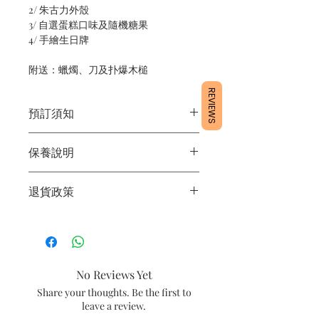
2/ 朱古力外殼
3/ 自選蛋糕口味及隨機糖果
4/ 手繪生日牌
附送：蠟燭、刀及扑爆木槌
REVIEWS
預訂須知
1/ 為確保品質穩定，每天訂單有限，指
保養說明
定日期取貨請提早10 - 14天前落單🤗
2/ 下單後24小時內會有專人電郵確認訂
1/ 產品含蛋糕成分，需要保存於0 - 4度
單
退貨政策
2/ 運送時避免大力搖晃
3/ 取貨時需要出示確認訊息 或 訂單編
3/ 最佳保存期：建議3日內食用完畢
號
所有產品均為新鮮手工製作，一經製
4/ 自取訂單：地址只需要填寫【葵芳
作，不設退換。
店】
5/ 交收訂單：地址只需要填寫交收地點
No Reviews Yet
6/ 送貨訂單：本店只提供營業時間內送
貨。運費請參考
常見問題
。
Share your thoughts. Be the first to
7/ 營業時間：請參考本網站
leave a review.