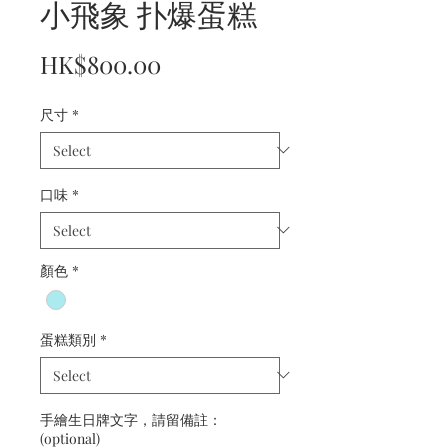
小飛象 扑爆蛋糕
Price
HK$800.00
尺寸
*
口味
*
顏色
*
蛋糕類別
*
手繪生日牌文字，請留備註：
(optional)