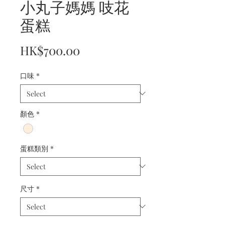
小丸子媽媽 吱花
蛋糕
Price
HK$700.00
口味
*
顏色
*
蛋糕類別
*
尺寸
*