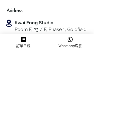
Address
Kwai Fong Studio
Room F, 23 / F, Phase 1, Goldfield
Industrial Building, 144-150 Tai
Lin Pai Road, Kwai Chung
,
N.T.,
訂單日程
Whatsapp客服
Hong Kong
Quarry Bay Studio
Suspend business
Business
Hours
MON~SUN
1100-1830
64322700