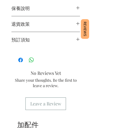
保養說明
1/產品含蛋糕成分，需要保存於雪櫃4
退貨政策
REVIEWS
度。
2/運送時避免大力搖晃。
所有產品均為新鮮手工製作，一經製
3/最佳保存期：3日內食用完畢
預訂須知
作，不設退換。
1/ 為確保品質穩定，每天訂單有限，指
定日期取貨請提早10-14天前落單🤗2/
下單後24小時內會有專人電郵確認訂單
3/ 取貨時需要出示確認訊息 或 訂單編
No Reviews Yet
號
Share your thoughts. Be the first to
4/ 自取訂單：地址只需要填寫【葵芳
leave a review.
店】。
5/ 交收訂單：地址只需要填寫交收地
點。
Leave a Review
6/ 送貨訂單：本店只提供營業時間內送
貨。運費請參考
常見問題
。
7/ 營業時間：請參考本網站
加配件