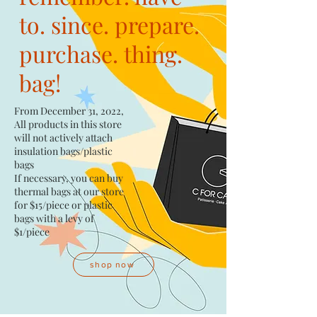
to. since. prepare.
purchase. thing.
bag!
From December 31, 2022,
All products in this store
will not actively attach
insulation bags/plastic
bags​
If necessary, you can buy
thermal bags at our store
for $15/piece​ or plastic
bags with a levy of
$1/piece
shop now