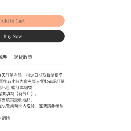
Add to Cart
Buy Now
說明
退貨政策
，每天訂單有限，指定日期取貨請提早
/ 下單後24小時內會有專人電郵確認訂單
認訊息 或 訂單編號
只需要填寫【葵芳店】。
只需要填寫交收地點。
只提供營業時間內送貨。運費請參考
常
本網站