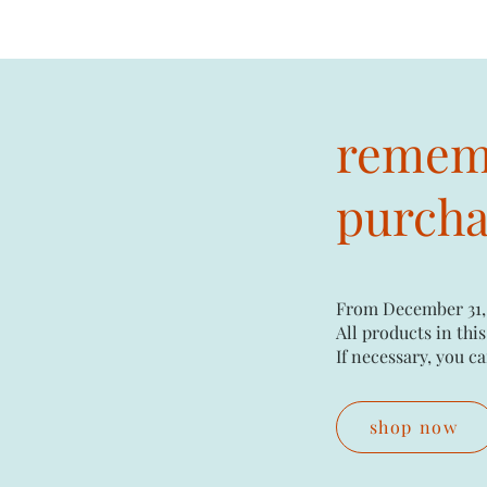
rememb
purchas
From December 31,
All products in this
If necessary, you ca
shop now