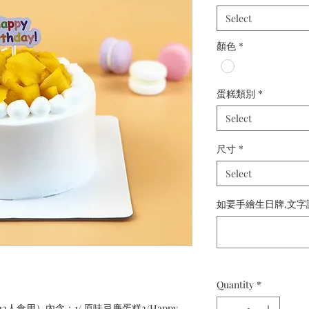
Select
顏色
*
蛋糕類別
*
Select
尺寸
*
Select
如要手繪生日牌,文字請備註
Quantity
*
-12人食用）內含：1/ 原味忌廉蛋糕2/Happy