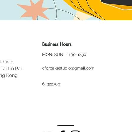
Business Hours
MON~SUN 1100-1830
ldfield
Tai Lin Pai
cforcakestudio@gmail.com
ong Kong
64322700