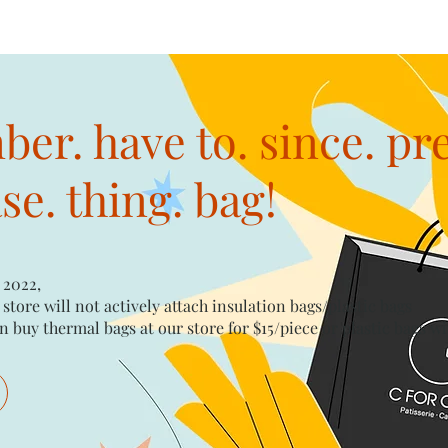
er. have to. since. pr
e. thing. bag!
 2022,
 store will not actively attach insulation bags/plastic bags​
n buy thermal bags at our store for $15/piece​ or plastic bags wi