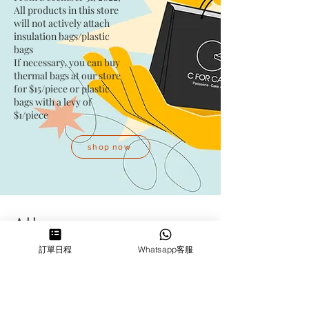
All products in this store
will not actively attach
insulation bags/plastic
bags​
If necessary, you can buy
thermal bags at our store
for $15/piece​ or plastic
bags with a levy of
$1/piece
shop now
Address
訂單日程
Whatsapp客服
Kwai Fong Studio
Room F, 23 / F, Phase 1, Goldfield
Industrial Building, 144-150 Tai
Lin Pai Road, Kwai Chung
,
N.T.,