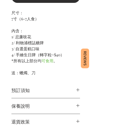
尺寸：
7寸（6-7人食）
內含：
1/ 忌廉吱花
2/ 利物浦標誌糖牌
3/ 自選蛋糕口味
REVIEWS
4/ 手繪生日牌（轉字粒+$40）
*所有以上部分均
可食用
。
送：蠟燭、刀
預訂須知
1/ 為確保品質穩定，每天訂單有限，指
保養說明
定日期取貨請提早10-14天前落單🤗
2/ 下單後24小時內會有專人電郵確認訂
1/產品含蛋糕成分，需要保存於0～4
單
退貨政策
度。
3/ 取貨時需要出示確認訊息 或 訂單編