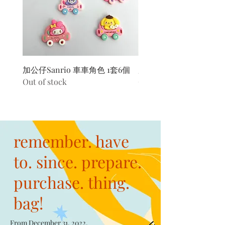
加公仔Sanrio 車車角色 1套6個
加公仔 龍珠
Out of stock
Out of stock
remember. have
to. since. prepare.
purchase. thing.
bag!
From December 31, 2022,