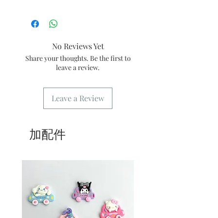
2/運送時避免大力搖晃。
號
所有產品均為新鮮手工製作，一經製
3/最佳保存期：建議3日內食用完畢
4/ 自取訂單：地址只需要填寫【葵芳
作，不設退換。
店】。
5/ 交收訂單：地址只需要填寫交收地
No Reviews Yet
點。
6/ 送貨訂單：本店只提供營業時間內送
Share your thoughts. Be the first to
貨。運費請參考
常見問題
。
leave a review.
7/ 營業時間：請參考本網站
Leave a Review
加配件