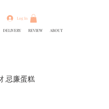
Log In
DELIVERY
REVIEW
ABOUT
財 忌廉蛋糕
rice