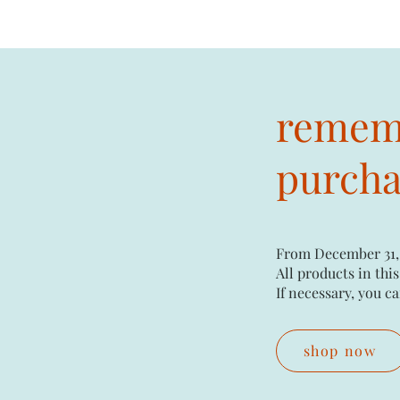
rememb
purchas
From December 31,
All products in this
If necessary, you ca
shop now