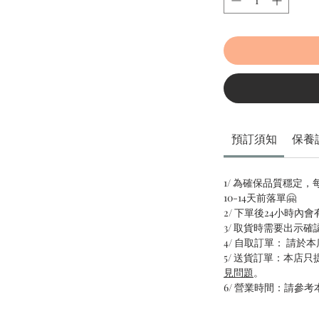
預訂須知
保養
1/ 為確保品質穩定
10-14天前落單🤗
2/ 下單後24小時內
3/ 取貨時需要出示確
4/ 自取訂單： 請於
5/ 送貨訂單：本店
見問題
。
6/ 營業時間：請參考