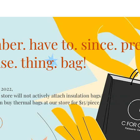
er. have to. since. pr
e. thing. bag!
 2022,
 store will not actively attach insulation bags/plastic bags​
n buy thermal bags at our store for $15/piece​ or plastic bags wi