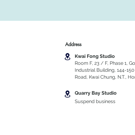
Address
Kwai Fong Studio
Room F, 23 / F, Phase 1, Go
Industrial Building, 144-150 
Road, Kwai Chung
,
N.T., H
Quarry Bay Studio
Suspend business