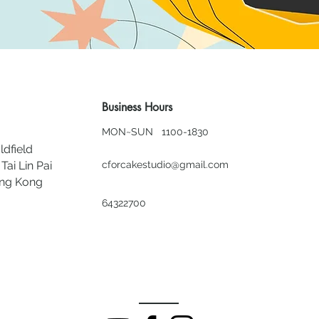
Business Hours
MON~SUN 1100-1830
ldfield
Tai Lin Pai
cforcakestudio@gmail.com
ong Kong
64322700