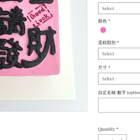
Select
顏色
*
蛋糕類別
*
Select
尺寸
*
Select
自定名稱/數字 (option
Quantity
*