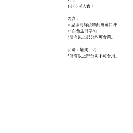
5寸( 6~8人食 )
內含：
1/ 忌廉海綿蛋糕配自選口味
2/ 白色生日字句
*所有以上部分均可食用。
3/ 送：蠟燭、刀
*所有以上部分均不可食用。