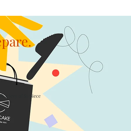
epare.
th a levy of $1/piece