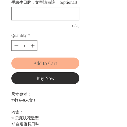
手繪生日牌，文字請備註： (optional)
0/25
Quantity
*
Add to Cart
Buy Now
尺寸參考：
7寸( 6-8人食 )
內含：
1/ 忌廉吱花造型
2/ 自選蛋糕口味