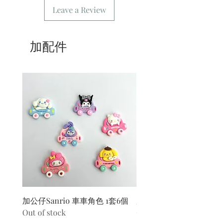
點。
Leave a Review
6/ 送貨訂單：本店只提供營業時間內送
貨。運費請參考
常見問題
。
7/ 營業時間：請參考本網站
加配件
加公仔Sanrio 車車角色 1套6個
加公仔 龍珠
Out of stock
Out of stock