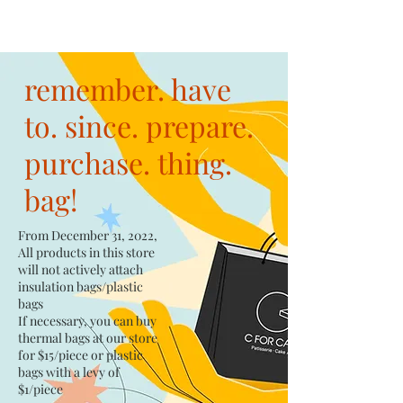
remember. have
to. since. prepare.
purchase. thing.
bag!
From December 31, 2022,
All products in this store
will not actively attach
insulation bags/plastic
bags​
If necessary, you can buy
thermal bags at our store
for $15/piece​ or plastic
bags with a levy of
$1/piece