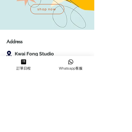
shop now
Address
Kwai Fong Studio
Room F, 23 / F, Phase 1, Goldfield
Industrial Building, 144-150 Tai
訂單日程
Whatsapp客服
Lin Pai Road, Kwai Chung
,
N.T.,
Hong Kong
Quarry Bay Studio
Suspend business
Business