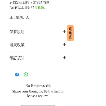
3/ 自定生日牌（文字請備註）
*所有以上部分均
可食用
。
送：蠟燭、刀
REVIEWS
保養說明
1/產品含蛋糕成分，需要保存於雪櫃4
退貨政策
度。
2/運送時避免大力搖晃。
所有產品均為新鮮手工製作，一經製
3/最佳保存期：3日內食用完畢
預訂須知
作，不設退換。
1/ 為確保品質穩定，每天訂單有限，指
定日期取貨請提早10-14天前落單🤗2/
下單後24小時內會有專人電郵確認訂單
3/ 取貨時需要出示確認訊息 或 訂單編
No Reviews Yet
號
Share your thoughts. Be the first to
4/ 自取訂單：地址只需要填寫【葵芳
leave a review.
店】。
5/ 交收訂單：地址只需要填寫交收地