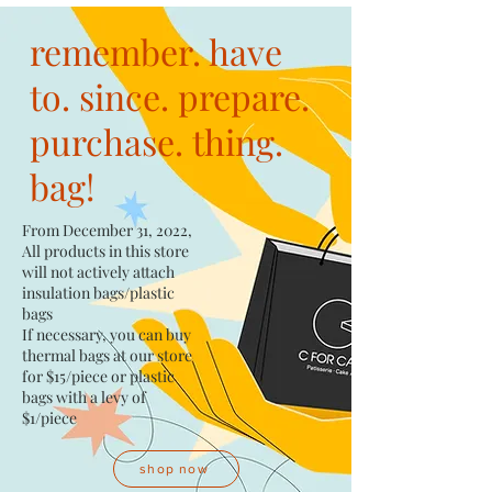
remember. have
to. since. prepare.
purchase. thing.
bag!
From December 31, 2022,
All products in this store
will not actively attach
insulation bags/plastic
bags​
If necessary, you can buy
thermal bags at our store
for $15/piece​ or plastic
bags with a levy of
$1/piece
shop now