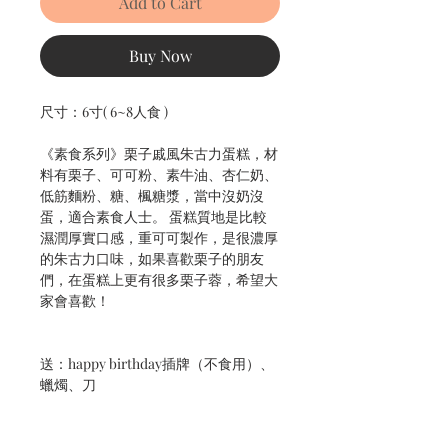
Add to Cart
Buy Now
尺寸：6寸( 6~8人食 )
《素食系列》栗子戚風朱古力蛋糕，材
料有栗子、可可粉、素牛油、杏仁奶、
低筋麵粉、糖、楓糖漿，當中沒奶沒
蛋，適合素食人士。 蛋糕質地是比較
濕潤厚實口感，重可可製作，是很濃厚
的朱古力口味，如果喜歡栗子的朋友
們，在蛋糕上更有很多栗子蓉，希望大
家會喜歡！
送：happy birthday插牌（不食用）、
蠟燭、刀