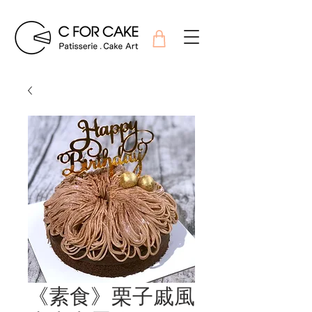
《素食》栗子戚風