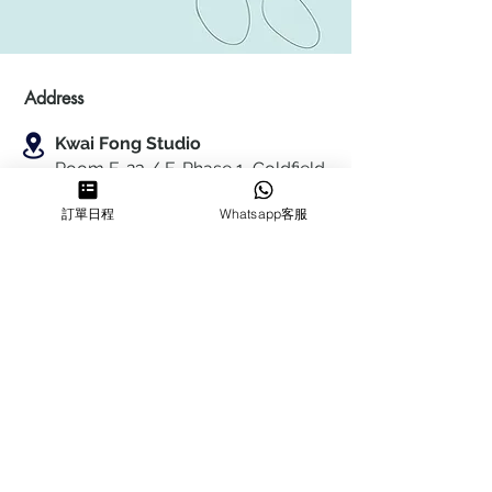
Address
Kwai Fong Studio
Room F, 23 / F, Phase 1, Goldfield
Industrial Building, 144-150 Tai
訂單日程
Whatsapp客服
Lin Pai Road, Kwai Chung
,
N.T.,
Hong Kong
Quarry Bay Studio
Suspend business
Business
Hours