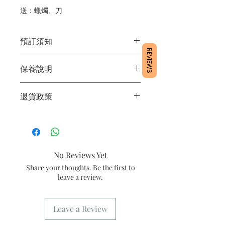
送：蠟燭、刀
預訂須知
REVIEWS
1/ 為確保品質穩定，每天訂單有限，指
保養說明
定日期取貨請提早10-14天前落單🤗2/
下單後24小時內會有專人電郵確認訂單
1/產品含蛋糕成分，需要保存於0～4
3/ 取貨時需要出示確認訊息 或 訂單編
退貨政策
度。
號
2/運送時避免大力搖晃。
4/ 自取訂單：地址只需要填寫【葵芳
所有產品均為新鮮手工製作，一經製
3/最佳保存期：建議3日內食用完畢
店】。
作，不設退換。
5/ 交收訂單：地址只需要填寫交收地
點。
No Reviews Yet
6/ 送貨訂單：本店只提供營業時間內送
貨。運費請參考
常見問題
。
Share your thoughts. Be the first to
7/ 營業時間：請參考本網站
leave a review.
Leave a Review