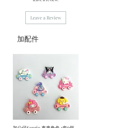
Leave a Review
加配件
加公仔Sanrio 車車角色 1套6個
加公仔 龍珠