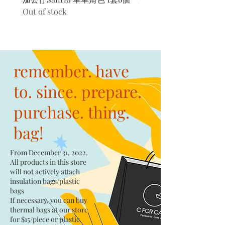
Out of stock
Out of stock
remember. have
to. since. prepare.
purchase. thing.
bag!
From December 31, 2022,
All products in this store
will not actively attach
insulation bags/plastic
bags​
If necessary, you can buy
thermal bags at our store
for $15/piece​ or plastic