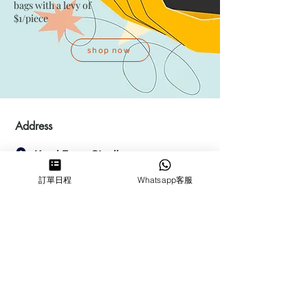
bags with a levy of
$1/piece
shop now
Address
Kwai Fong Studio
Room F, 23 / F, Phase 1, Goldfield
訂單日程
Whatsapp客服
Industrial Building, 144-150 Tai
Lin Pai Road, Kwai Chung
,
N.T.,
Hong Kong
Quarry Bay Studio
Suspend business