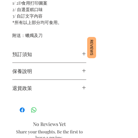
1/ 2D食用打印圖案
2/ 自選蛋糕口味
3/ 自訂文字內容
*所有以上部分均可食用。
附送：蠟燭及刀
REVIEWS
預訂須知
1/ 為確保品質穩定，每天訂單有限，指
保養說明
定日期取貨請提早10 - 14天前落單🤗
2/ 下單後24小時內會有專人電郵確認訂
1/ 產品含蛋糕成分，需要保存於0 - 4度
單
退貨政策
2/ 運送時避免大力搖晃
3/ 取貨時需要出示確認訊息 或 訂單編
3/ 最佳保存期：建議3日內食用完畢
號
所有產品均為新鮮手工製作，一經製
4/ 自取訂單：地址只需要填寫【葵芳
作，不設退換。
店】
5/ 交收訂單：地址只需要填寫交收地點
No Reviews Yet
6/ 送貨訂單：本店只提供營業時間內送
貨。運費請參考
常見問題
。
Share your thoughts. Be the first to
7/ 營業時間：請參考本網站
leave a review.