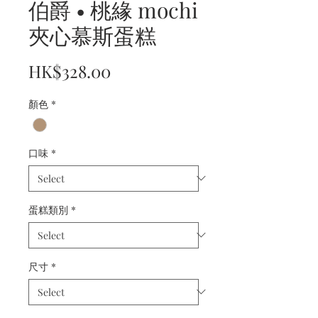
伯爵 • 桃緣 mochi
夾心慕斯蛋糕
Price
HK$328.00
顏色
*
口味
*
蛋糕類別
*
尺寸
*