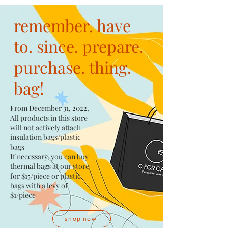
remember. have
to. since. prepare.
purchase. thing.
bag!
From December 31, 2022,
All products in this store
will not actively attach
insulation bags/plastic
bags​
If necessary, you can buy
thermal bags at our store
for $15/piece​ or plastic
bags with a levy of
$1/piece
shop now