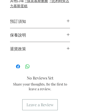
其他口味
#抹茶慕斯脆脆
#比利時朱古
力慕斯蛋糕
預訂須知
1/ 為確保品質穩定，每天訂單有限，指
保養說明
定日期取貨請提早10-14天前落單🤗
2/ 下單後24小時內會有專人電郵確認訂
1/產品含蛋糕成分，需要保存於0～4
單
退貨政策
度。
3/ 取貨時需要出示確認訊息 或 訂單編
2/運送時避免大力搖晃。
號
所有產品均為新鮮手工製作，一經製
3/最佳保存期：建議3日內食用完畢
4/ 自取訂單：地址只需要填寫【葵芳
作，不設退換。
店】。
5/ 交收訂單：地址只需要填寫交收地
No Reviews Yet
點。
6/ 送貨訂單：本店只提供營業時間內送
Share your thoughts. Be the first to
貨。運費請參考
常見問題
。
leave a review.
7/ 營業時間：請參考本網站
Leave a Review