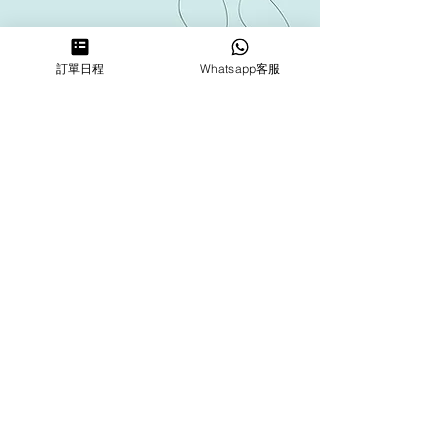
訂單日程
Whatsapp客服
Address
Kwai Fong Studio
Room F, 23 / F, Phase 1, Goldfield
Industrial Building, 144-150 Tai
Lin Pai Road, Kwai Chung
,
N.T.,
Hong Kong
Quarry Bay Studio
Suspend business
Business
Hours