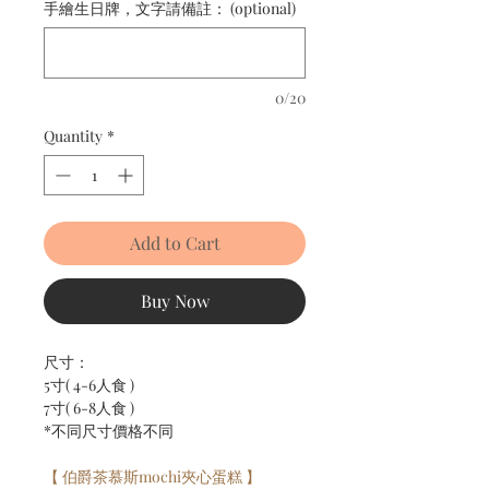
手繪生日牌，文字請備註： (optional)
0/20
Quantity
*
Add to Cart
Buy Now
尺寸：
5寸( 4-6人食 )
7寸( 6-8人食 )
*不同尺寸價格不同
【 伯爵茶慕斯mochi夾心蛋糕 】