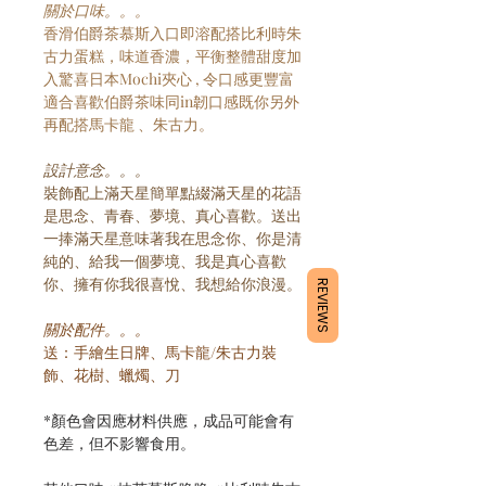
關於口味。。。
香滑伯爵茶慕斯入口即溶配搭比利時朱
古力蛋糕，味道香濃，平衡整體甜度加
入驚喜日本Mochi夾心 , 令口感更豐富
適合喜歡伯爵茶味同in韌口感既你另外
再配搭馬卡龍 、朱古力。
設計意念。。。
裝飾配上滿天星簡單點綴滿天星的花語
是思念、青春、夢境、真心喜歡。送出
一捧滿天星意味著我在思念你、你是清
純的、給我一個夢境、我是真心喜歡
你、擁有你我很喜悅、我想給你浪漫。
REVIEWS
關於配件。。。
送：手繪生日牌、馬卡龍/朱古力裝
飾、花樹、蠟燭、刀
*顏色會因應材料供應，成品可能會有
色差，但不影響食用。