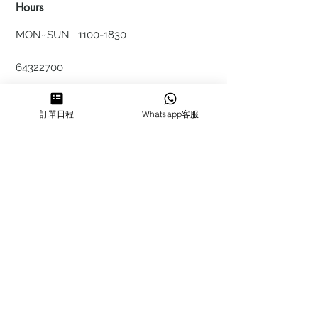
Hours
MON~SUN
1100-1830
64322700
cforcakestudio@gmail.com
訂單日程
Whatsapp客服
Enq
uires
FAQ
HIRING
私隱政
策
​積分計
劃