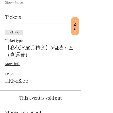
Show More
Tickets
REVIEWS
Sold Out
Ticket type
【私伙冰皮月禮盒】6個裝 x1盒
（含運費）
More info
Price
HK$318.00
This event is sold out
Share this event