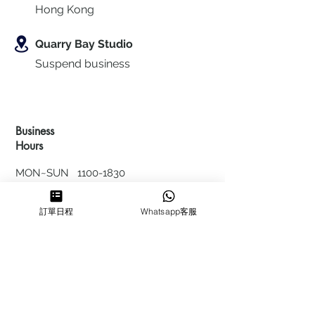
Hong Kong
Quarry Bay Studio
Suspend business
Business
Hours
MON~SUN
1100-1830
64322700
訂單日程
Whatsapp客服
cforcakestudio@gmail.com
Enq
uires
FAQ